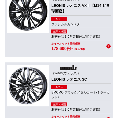
LEONIS レオニス VXⅡ【M14 14R
球面座】
カラー
クラシカルガンメタ
在庫・納期
取寄せ品 3-5営業日(欠品時ご連絡)
ホイールセット販売価格
178,600円~
税込/4本
（Weds(ウェッズ)）
LEONIS レオニス SC
カラー
BMCMC(ブラックメタルコート/ミラーカ
ット)
在庫・納期
取寄せ品 3-5営業日(欠品時ご連絡)
ホイールセット販売価格