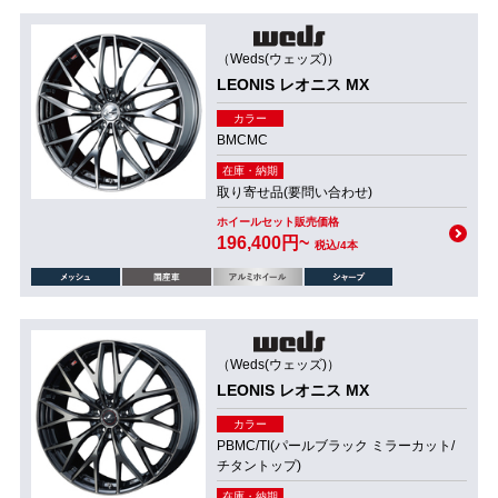
（Weds(ウェッズ)）
LEONIS レオニス MX
カラー
BMCMC
在庫・納期
取り寄せ品(要問い合わせ)
ホイールセット販売価格
196,400円~
税込/4本
（Weds(ウェッズ)）
LEONIS レオニス MX
カラー
PBMC/TI(パールブラック ミラーカット/
チタントップ)
在庫・納期