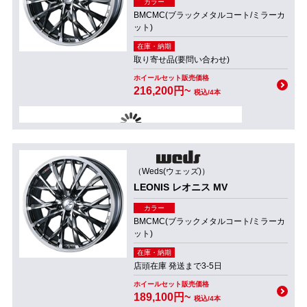
カラー
BMCMC(ブラックメタルコート/ミラーカ
ット)
在庫・納期
取り寄せ品(要問い合わせ)
ホイールセット販売価格
216,200円~
税込/4本
（Weds(ウェッズ)）
LEONIS レオニス MV
カラー
BMCMC(ブラックメタルコート/ミラーカ
ット)
在庫・納期
店頭在庫 発送まで3-5日
ホイールセット販売価格
189,100円~
税込/4本