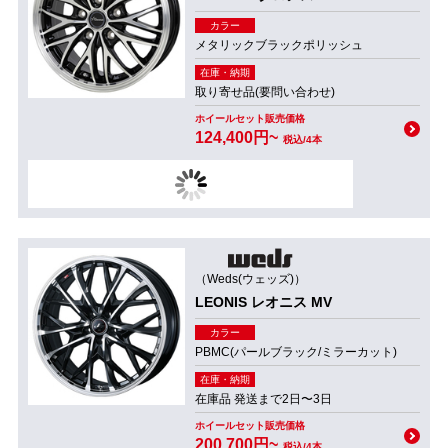
カラー
メタリックブラックポリッシュ
在庫・納期
取り寄せ品(要問い合わせ)
ホイールセット販売価格
124,400円~
税込/4本
（Weds(ウェッズ)）
LEONIS レオニス MV
カラー
PBMC(パールブラック/ミラーカット)
在庫・納期
在庫品 発送まで2日〜3日
ホイールセット販売価格
200,700円~
税込/4本