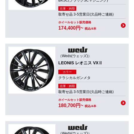
BKSC(ブラックSCマシニング)
在庫・納期
取寄せ品 3-5営業日(欠品時ご連絡)
ホイールセット販売価格
174,400円~
税込/4本
（Weds(ウェッズ)）
LEONIS レオニス VXⅡ
カラー
クラシカルガンメタ
在庫・納期
取寄せ品 3-5営業日(欠品時ご連絡)
ホイールセット販売価格
180,700円~
税込/4本
（Weds(ウェッズ)）