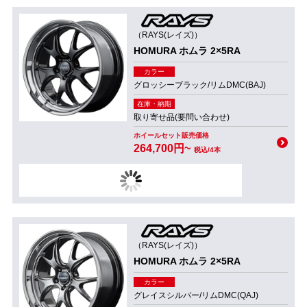
（RAYS(レイズ)）
HOMURA ホムラ 2×5RA
カラー
グロッシーブラック/リムDMC(BAJ)
在庫・納期
取り寄せ品(要問い合わせ)
ホイールセット販売価格
264,700円~
税込/4本
（RAYS(レイズ)）
HOMURA ホムラ 2×5RA
カラー
グレイスシルバー/リムDMC(QAJ)