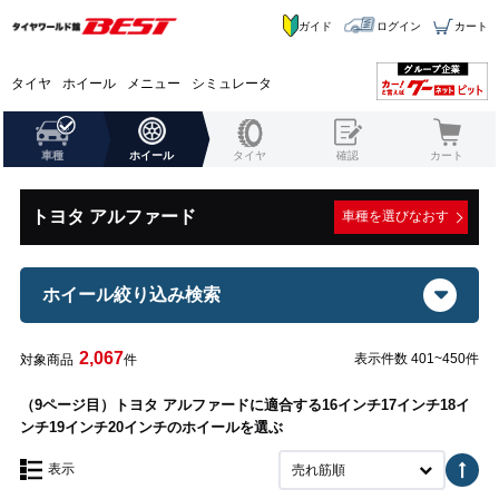
ガイド
ログイン
カート
タイヤ
ホイール
メニュー
シミュレータ
車種
ホイール
タイヤ
確認
カート
トヨタ アルファード
車種を選びなおす
ホイール絞り込み検索
2,067
表示件数 401~450件
対象商品
件
（9ページ目）トヨタ アルファードに適合する16インチ17インチ18イ
ンチ19インチ20インチのホイールを選ぶ
表示
売れ筋順