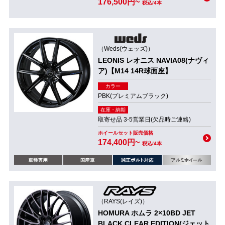
176,500円~
税込/4本
（Weds(ウェッズ)）
LEONIS レオニス NAVIA08(ナヴィ
ア)【M14 14R球面座】
カラー
PBK(プレミアムブラック)
在庫・納期
取寄せ品 3-5営業日(欠品時ご連絡)
ホイールセット販売価格
174,400円~
税込/4本
（RAYS(レイズ)）
HOMURA ホムラ 2×10BD JET
BLACK CLEAR EDITION(ジェット