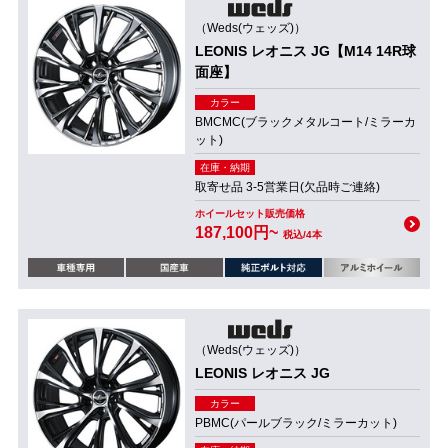
（Weds(ウェッズ)）
LEONIS レオニス JG【M14 14R球
面座】
カラー
BMCMC(ブラックメタルコート/ミラーカ
ット)
在庫・納期
取寄せ品 3-5営業日(欠品時ご連絡)
ホイールセット販売価格
187,100円~
税込/4本
（Weds(ウェッズ)）
LEONIS レオニス JG
カラー
PBMC(パールブラック/ミラーカット)