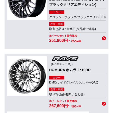
ブラッククリアエディション)
カラー
グロッシーブラック/ブラッククリア(BFJ)
在庫・納期
取寄せ品 3-5営業日(欠品時ご連絡)
ホイールセット販売価格
251,800円~
税込/4本
（RAYS(レイズ)）
HOMURA ホムラ 2×10BD
カラー
DMC/サイドグレイスシルバー(QAJ)
在庫・納期
取り寄せ品(要問い合わせ)
ホイールセット販売価格
267,600円~
税込/4本