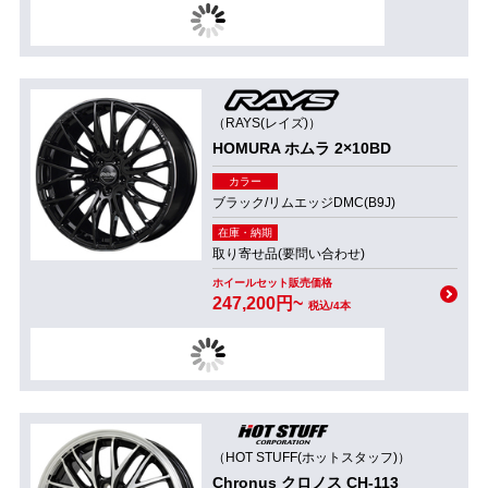
（RAYS(レイズ)）
HOMURA ホムラ 2×10BD
カラー
ブラック/リムエッジDMC(B9J)
在庫・納期
取り寄せ品(要問い合わせ)
ホイールセット販売価格
247,200円~
税込/4本
（HOT STUFF(ホットスタッフ)）
Chronus クロノス CH-113