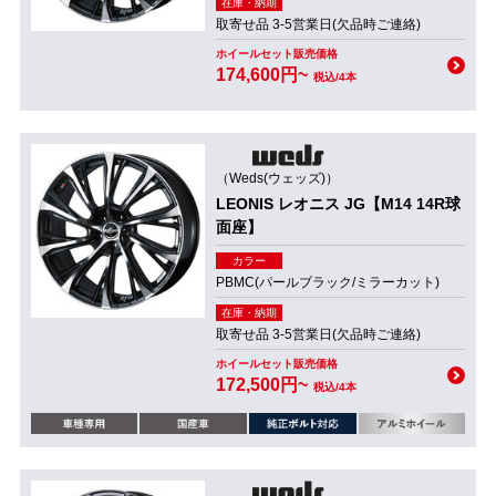
在庫・納期
取寄せ品 3-5営業日(欠品時ご連絡)
ホイールセット販売価格
174,600円~
税込/4本
（Weds(ウェッズ)）
LEONIS レオニス JG【M14 14R球
面座】
カラー
PBMC(パールブラック/ミラーカット)
在庫・納期
取寄せ品 3-5営業日(欠品時ご連絡)
ホイールセット販売価格
172,500円~
税込/4本