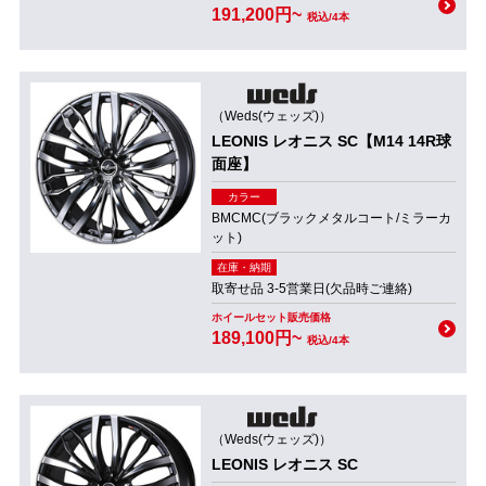
191,200円~
税込/4本
（Weds(ウェッズ)）
LEONIS レオニス SC【M14 14R球
面座】
カラー
BMCMC(ブラックメタルコート/ミラーカ
ット)
在庫・納期
取寄せ品 3-5営業日(欠品時ご連絡)
ホイールセット販売価格
189,100円~
税込/4本
（Weds(ウェッズ)）
LEONIS レオニス SC