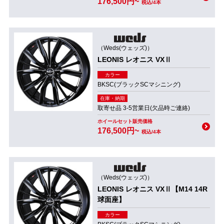
176,500円~
税込/4本
（Weds(ウェッズ)）
LEONIS レオニス VXⅡ
カラー
BKSC(ブラックSCマシニング)
在庫・納期
取寄せ品 3-5営業日(欠品時ご連絡)
ホイールセット販売価格
176,500円~
税込/4本
（Weds(ウェッズ)）
LEONIS レオニス VXⅡ【M14 14R
球面座】
カラー