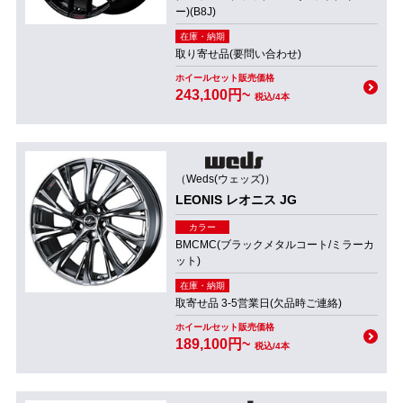
ー)(B8J)
在庫・納期
取り寄せ品(要問い合わせ)
ホイールセット販売価格
243,100円~
税込/4本
（Weds(ウェッズ)）
LEONIS レオニス JG
カラー
BMCMC(ブラックメタルコート/ミラーカ
ット)
在庫・納期
取寄せ品 3-5営業日(欠品時ご連絡)
ホイールセット販売価格
189,100円~
税込/4本