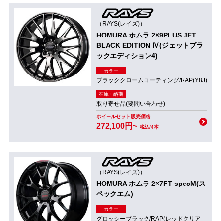
（RAYS(レイズ)）
HOMURA ホムラ 2×9PLUS JET
BLACK EDITION Ⅳ(ジェットブラ
ックエディション4)
カラー
ブラッククロームコーティング/RAP(Y8J)
在庫・納期
取り寄せ品(要問い合わせ)
ホイールセット販売価格
272,100円~
税込/4本
（RAYS(レイズ)）
HOMURA ホムラ 2×7FT specM(ス
ペックエム)
カラー
グロッシーブラック/RAP(レッドクリア