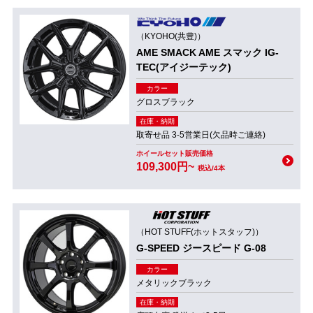
（KYOHO(共豊)）
AME SMACK AME スマック IG-
TEC(アイジーテック)
カラー
グロスブラック
在庫・納期
取寄せ品 3-5営業日(欠品時ご連絡)
ホイールセット販売価格
109,300円~
税込/4本
（HOT STUFF(ホットスタッフ)）
G-SPEED ジースピード G-08
カラー
メタリックブラック
在庫・納期