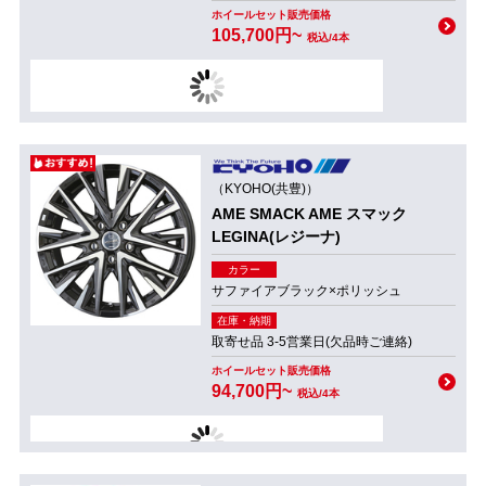
ホイールセット販売価格
105,700円~
税込/4本
（KYOHO(共豊)）
AME SMACK AME スマック
LEGINA(レジーナ)
カラー
サファイアブラック×ポリッシュ
在庫・納期
取寄せ品 3-5営業日(欠品時ご連絡)
ホイールセット販売価格
94,700円~
税込/4本