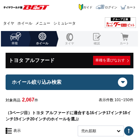
ガイド
ログイン
カート
タイヤ
ホイール
メニュー
シミュレータ
車種
ホイール
タイヤ
確認
カート
トヨタ アルファード
車種を選びなおす
ホイール絞り込み検索
2,067
表示件数 101~150件
対象商品
件
（3ページ目）トヨタ アルファードに適合する16インチ17インチ18イ
ンチ19インチ20インチのホイールを選ぶ
表示
売れ筋順