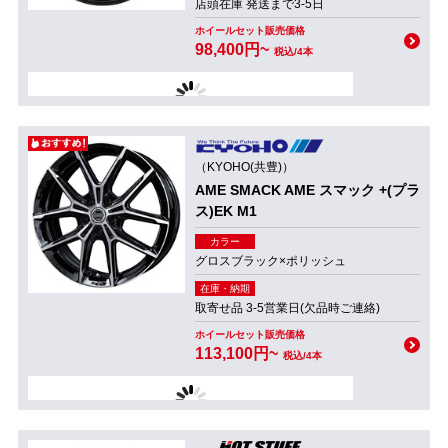
店頭在庫 発送まで3-5日
ホイールセット販売価格
98,400円~
税込/4本
（KYOHO(共豊)）
AME SMACK AME スマック +(プラ
ス)EK M1
カラー
グロスブラック×ポリッシュ
在庫・納期
取寄せ品 3-5営業日(欠品時ご連絡)
ホイールセット販売価格
113,100円~
税込/4本