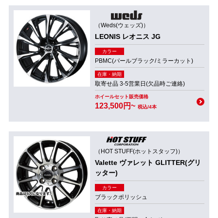
（Weds(ウェッズ)）
LEONIS レオニス JG
カラー
PBMC(パールブラック/ミラーカット)
在庫・納期
取寄せ品 3-5営業日(欠品時ご連絡)
ホイールセット販売価格
123,500円~
税込/4本
（HOT STUFF(ホットスタッフ)）
Valette ヴァレット GLITTER(グリ
ッター)
カラー
ブラックポリッシュ
在庫・納期