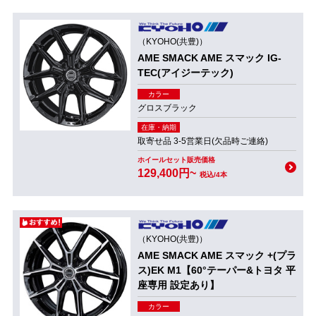
（KYOHO(共豊)）
AME SMACK AME スマック IG-
TEC(アイジーテック)
カラー
グロスブラック
在庫・納期
取寄せ品 3-5営業日(欠品時ご連絡)
ホイールセット販売価格
129,400円~
税込/4本
（KYOHO(共豊)）
AME SMACK AME スマック +(プラ
ス)EK M1【60°テーパー&トヨタ 平
座専用 設定あり】
カラー