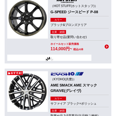
（HOT STUFF(ホットスタッフ)）
G-SPEED ジースピード P-08
カラー
ブラック&ブロンズクリア
在庫・納期
取り寄せ品(要問い合わせ)
ホイールセット販売価格
114,000円~
税込/4本
（KYOHO(共豊)）
AME SMACK AME スマック
GRAIVE(グレイヴ)
カラー
サファイア ブラック×ポリッシュ
在庫・納期
取寄せ品 3-5営業日(欠品時ご連絡)