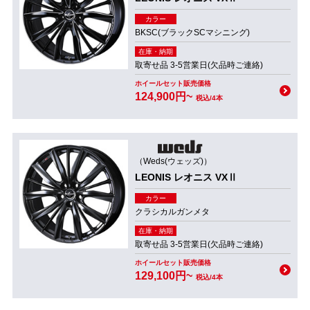
カラー
BKSC(ブラックSCマシニング)
在庫・納期
取寄せ品 3-5営業日(欠品時ご連絡)
ホイールセット販売価格
124,900円~
税込/4本
（Weds(ウェッズ)）
LEONIS レオニス VXⅡ
カラー
クラシカルガンメタ
在庫・納期
取寄せ品 3-5営業日(欠品時ご連絡)
ホイールセット販売価格
129,100円~
税込/4本