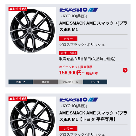
（KYOHO(共豊)）
AME SMACK AME スマック +(プラ
ス)EK M1
カラー
グロスブラック×ポリッシュ
在庫・納期
取寄せ品 3-5営業日(欠品時ご連絡)
ホイールセット販売価格
156,900円~
税込/4本
（KYOHO(共豊)）
AME SMACK AME スマック +(プラ
ス)EK M1【トヨタ 平座専用】
カラー
グロスブラック×ポリッシュ