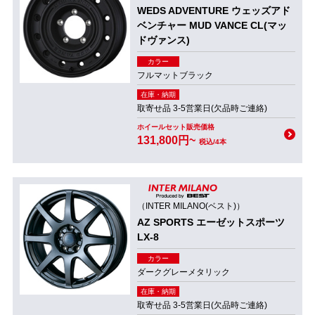
WEDS ADVENTURE ウェッズアド
ベンチャー MUD VANCE CL(マッ
ドヴァンス)
カラー
フルマットブラック
在庫・納期
取寄せ品 3-5営業日(欠品時ご連絡)
ホイールセット販売価格
131,800円~
税込/4本
（INTER MILANO(ベスト)）
AZ SPORTS エーゼットスポーツ
LX-8
カラー
ダークグレーメタリック
在庫・納期
取寄せ品 3-5営業日(欠品時ご連絡)