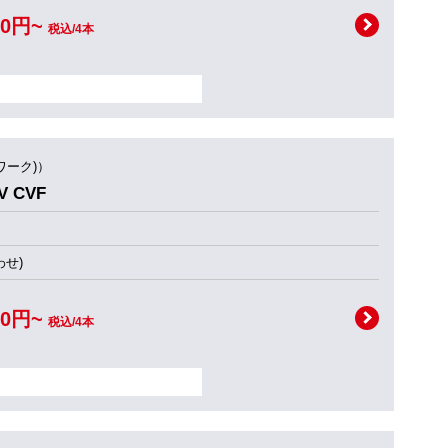
00円~
税込/4本
ワーク)）
 CVF
せ)
00円~
税込/4本