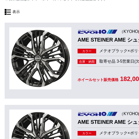
表示
（KYOHO
AME STEINER AME シ
メテオブラック×ポリ
カラー
取寄せ品 3-5営業日(
在庫・納期
182,0
ホイールセット販売価格
（KYOHO
AME STEINER AME シ
メテオブラック×ポリ
カラー