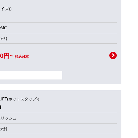
レイズ)）
MC
せ)
00円~
税込/4本
TUFF(ホットスタッフ)）
3
ポリッシュ
せ)