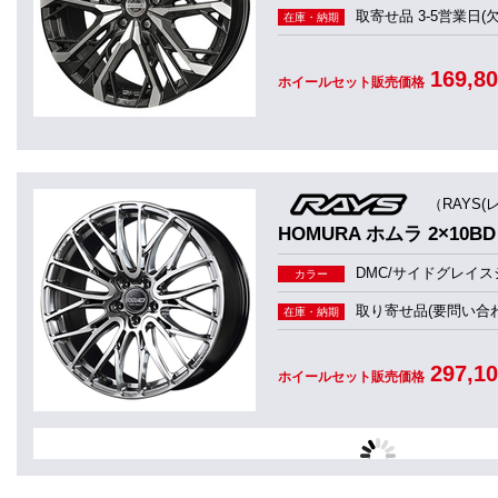
取寄せ品 3-5営業日(
在庫・納期
169,8
ホイールセット販売価格
（RAYS(
HOMURA ホムラ 2×10BD
DMC/サイドグレイ
カラー
取り寄せ品(要問い合わ
在庫・納期
297,1
ホイールセット販売価格