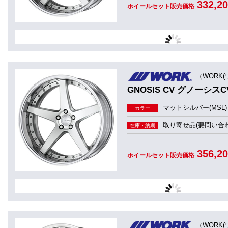
332,2
ホイールセット販売価格
（WORK(
GNOSIS CV グノーシスCV
マットシルバー(MSL)
カラー
取り寄せ品(要問い合わ
在庫・納期
356,2
ホイールセット販売価格
（WORK(