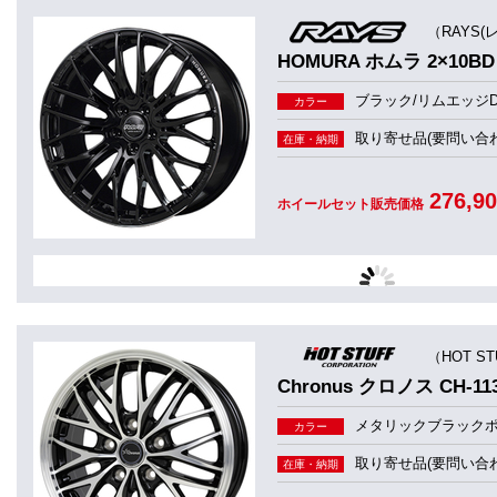
（RAYS(
HOMURA ホムラ 2×10BD
ブラック/リムエッジD
カラー
取り寄せ品(要問い合わ
在庫・納期
276,9
ホイールセット販売価格
（HOT S
Chronus クロノス CH-11
メタリックブラック
カラー
取り寄せ品(要問い合わ
在庫・納期