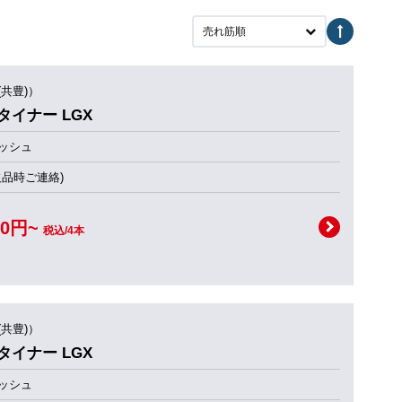
売れ筋順
(共豊)）
ュタイナー LGX
ッシュ
欠品時ご連絡)
00円~
税込/4本
(共豊)）
ュタイナー LGX
ッシュ