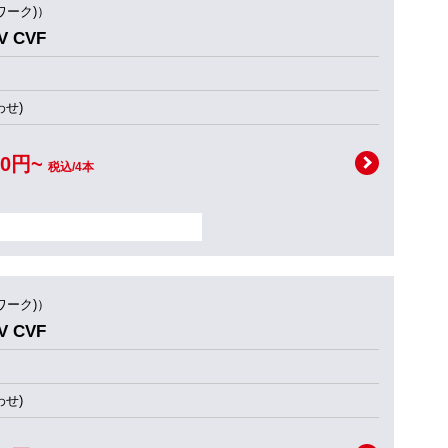
ワーク)）
 CVF
せ)
00円~
税込/4本
ワーク)）
 CVF
せ)