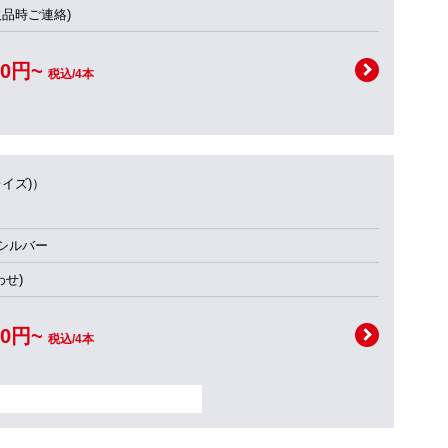
欠品時ご連絡)
00円~
税込/4本
レイズ)）
スシルバー
せ)
00円~
税込/4本