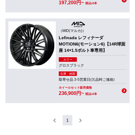
197,200円~
税込/4本
（MID(マルカ)）
Lefinada レフィナーダ
MOTION6(モーション6)【14R球面
座 14×1.5ボルト車専用】
カラー
グロスブラック
在庫・納期
取寄せ品 3-5営業日(欠品時ご連絡)
ホイールセット販売価格
236,900円~
税込/4本
1