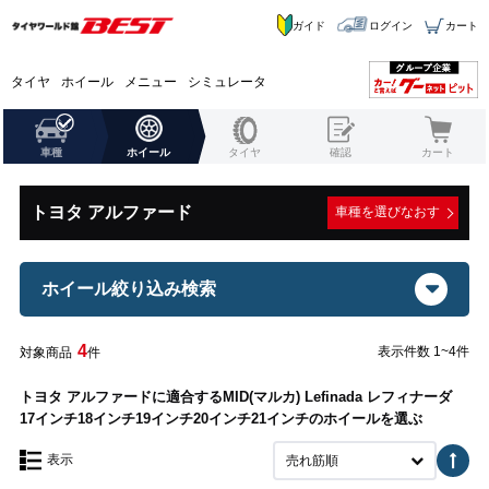
ガイド
ログイン
カート
タイヤ
ホイール
メニュー
シミュレータ
車種
ホイール
タイヤ
確認
カート
トヨタ アルファード
車種を選びなおす
ホイール絞り込み検索
4
表示件数 1~4件
対象商品
件
トヨタ アルファードに適合するMID(マルカ) Lefinada レフィナーダ
17インチ18インチ19インチ20インチ21インチのホイールを選ぶ
表示
売れ筋順