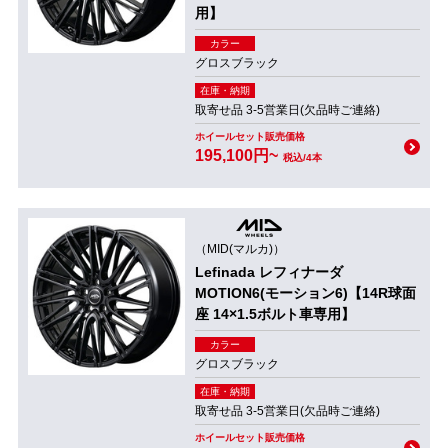
用】
カラー
グロスブラック
在庫・納期
取寄せ品 3-5営業日(欠品時ご連絡)
ホイールセット販売価格
195,100円~
税込/4本
（MID(マルカ)）
Lefinada レフィナーダ
MOTION6(モーション6)【14R球面
座 14×1.5ボルト車専用】
カラー
グロスブラック
在庫・納期
取寄せ品 3-5営業日(欠品時ご連絡)
ホイールセット販売価格