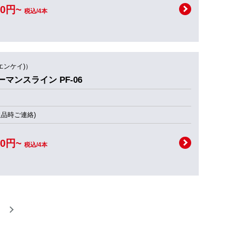
00円~
税込/4本
(エンケイ)）
フォーマンスライン PF-06
欠品時ご連絡)
00円~
税込/4本