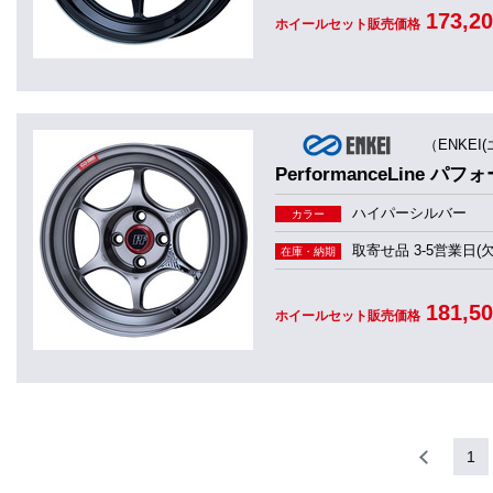
173,2
ホイールセット販売価格
（ENKEI
PerformanceLine パ
ハイパーシルバー
カラー
取寄せ品 3-5営業日(
在庫・納期
181,5
ホイールセット販売価格
1