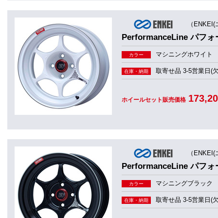
（ENKEI
PerformanceLine パ
マシニングホワイト
カラー
取寄せ品 3-5営業日(
在庫・納期
173,2
ホイールセット販売価格
（ENKEI
PerformanceLine パ
マシニングブラック
カラー
取寄せ品 3-5営業日(
在庫・納期