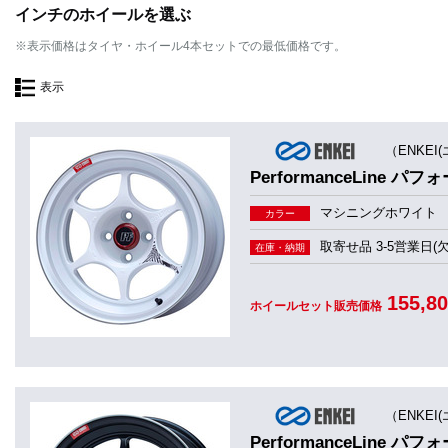
インチのホイールを選ぶ
※表示価格はタイヤ・ホイール4本セットでの最低価格です。
表示
（ENKEI
PerformanceLine パ
マシニングホワイト
カラー
取寄せ品 3-5営業日(
在庫・納期
155,8
ホイールセット販売価格
（ENKEI
PerformanceLine パ