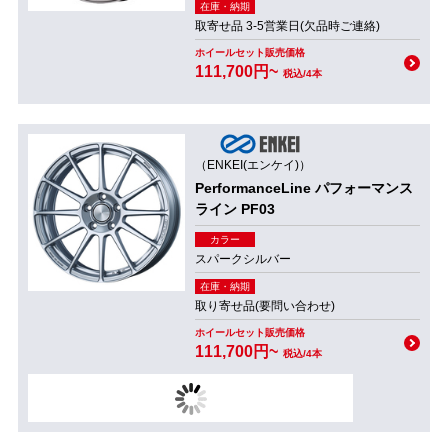
在庫・納期
取寄せ品 3-5営業日(欠品時ご連絡)
ホイールセット販売価格
111,700円~
税込/4本
（ENKEI(エンケイ)）
PerformanceLine パフォーマンス
ライン PF03
カラー
スパークシルバー
在庫・納期
取り寄せ品(要問い合わせ)
ホイールセット販売価格
111,700円~
税込/4本