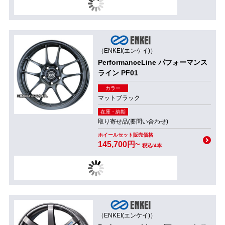
（ENKEI(エンケイ)）
PerformanceLine パフォーマンス
ライン PF01
カラー
マットブラック
在庫・納期
取り寄せ品(要問い合わせ)
ホイールセット販売価格
145,700円~
税込/4本
（ENKEI(エンケイ)）