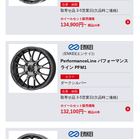
在庫・納期
取寄せ品 3-5営業日(欠品時ご連絡)
ホイールセット販売価格
134,900円~
税込/4本
（ENKEI(エンケイ)）
PerformanceLine パフォーマンス
ライン PFM1
カラー
ダークシルバー
在庫・納期
取寄せ品 3-5営業日(欠品時ご連絡)
ホイールセット販売価格
132,100円~
税込/4本