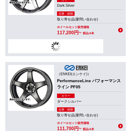
Dark Silver
在庫・納期
取り寄せ品(要問い合わせ)
ホイールセット販売価格
117,200円~
税込/4本
（ENKEI(エンケイ)）
PerformanceLine パフォーマンス
ライン PF05
カラー
ダークシルバー
在庫・納期
取り寄せ品(要問い合わせ)
ホイールセット販売価格
111,700円~
税込/4本