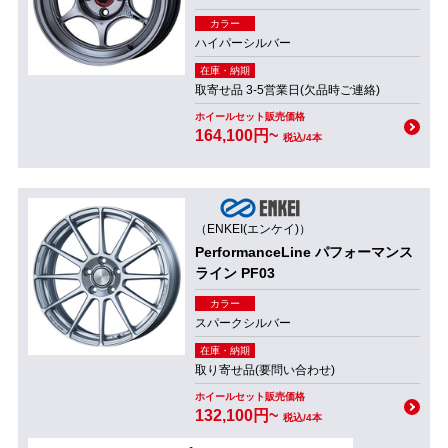
カラー
ハイパーシルバー
在庫・納期
取寄せ品 3-5営業日(欠品時ご連絡)
ホイールセット販売価格
164,100円~
税込/4本
（ENKEI(エンケイ)）
PerformanceLine パフォーマンス
ライン PF03
カラー
スパークシルバー
在庫・納期
取り寄せ品(要問い合わせ)
ホイールセット販売価格
132,100円~
税込/4本