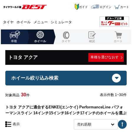
ガイド
ログイン
カート
タイヤ
ホイール
メニュー
シミュレータ
車種
ホイール
タイヤ
確認
カート
トヨタ アクア
車種を選びなおす
ホイール絞り込み検索
30
表示件数 1~30件
対象商品
件
トヨタ アクアに適合するENKEI(エンケイ) PerformanceLine パフォ
ーマンスライン 14インチ15インチ16インチ17インチのホイールを選ぶ
表示
売れ筋順