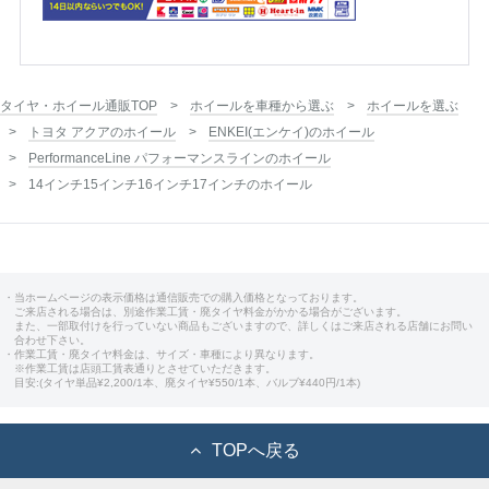
タイヤ・ホイール通販TOP
ホイールを車種から選ぶ
ホイールを選ぶ
トヨタ アクアのホイール
ENKEI(エンケイ)のホイール
PerformanceLine パフォーマンスラインのホイール
14インチ15インチ16インチ17インチのホイール
・当ホームページの表示価格は通信販売での購入価格となっております。
ご来店される場合は、別途作業工賃・廃タイヤ料金がかかる場合がございます。
また、一部取付けを行っていない商品もございますので、詳しくはご来店される店舗にお問い
合わせ下さい。
・作業工賃・廃タイヤ料金は、サイズ・車種により異なります。
※作業工賃は店頭工賃表通りとさせていただきます。
目安:(タイヤ単品¥2,200/1本、廃タイヤ¥550/1本、バルブ¥440円/1本)
TOPへ戻る