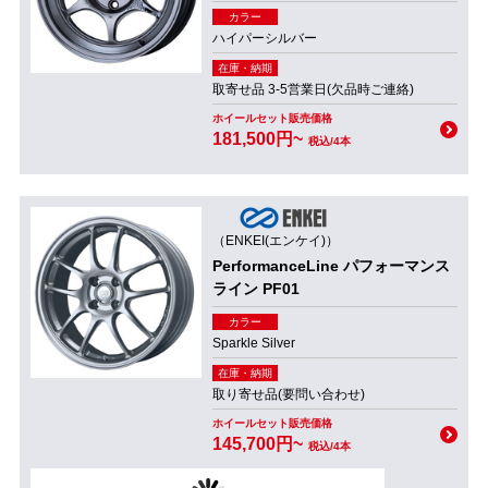
カラー
ハイパーシルバー
在庫・納期
取寄せ品 3-5営業日(欠品時ご連絡)
ホイールセット販売価格
181,500円~
税込/4本
（ENKEI(エンケイ)）
PerformanceLine パフォーマンス
ライン PF01
カラー
Sparkle Silver
在庫・納期
取り寄せ品(要問い合わせ)
ホイールセット販売価格
145,700円~
税込/4本