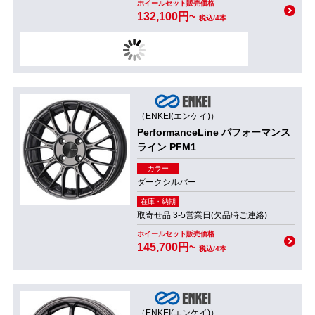
ホイールセット販売価格
132,100円~
税込/4本
（ENKEI(エンケイ)）
PerformanceLine パフォーマンス
ライン PFM1
カラー
ダークシルバー
在庫・納期
取寄せ品 3-5営業日(欠品時ご連絡)
ホイールセット販売価格
145,700円~
税込/4本
（ENKEI(エンケイ)）