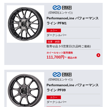
（ENKEI(エンケイ)）
PerformanceLine パフォーマンス
ライン PFM1
カラー
ダークシルバー
在庫・納期
取寄せ品 3-5営業日(欠品時ご連絡)
ホイールセット販売価格
111,700円~
税込/4本
（ENKEI(エンケイ)）
PerformanceLine パフォーマンス
ライン PF09
カラー
ダークシルバー