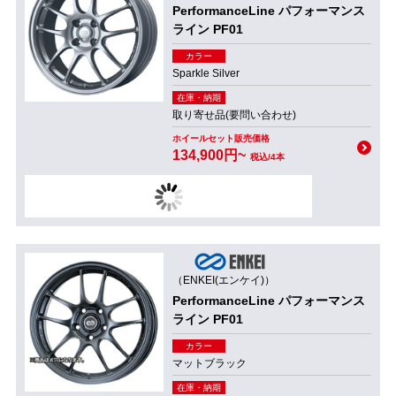
PerformanceLine パフォーマンス
ライン PF01
カラー
Sparkle Silver
在庫・納期
取り寄せ品(要問い合わせ)
ホイールセット販売価格
134,900円~
税込/4本
（ENKEI(エンケイ)）
PerformanceLine パフォーマンス
ライン PF01
カラー
マットブラック
在庫・納期