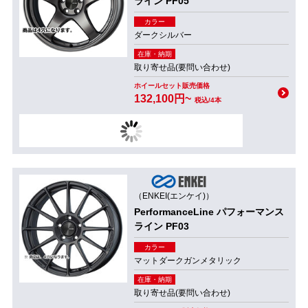
ライン PF05
カラー
ダークシルバー
在庫・納期
取り寄せ品(要問い合わせ)
ホイールセット販売価格
132,100円~
税込/4本
（ENKEI(エンケイ)）
PerformanceLine パフォーマンス
ライン PF03
カラー
マットダークガンメタリック
在庫・納期
取り寄せ品(要問い合わせ)