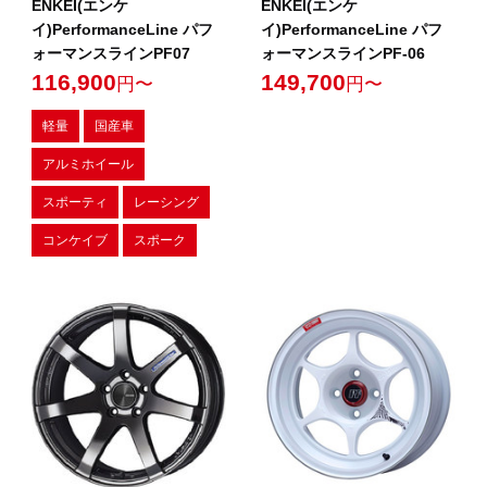
ENKEI(エンケ
ENKEI(エンケ
イ)PerformanceLine パフ
イ)PerformanceLine パフ
ォーマンスラインPF07
ォーマンスラインPF-06
116,900
149,700
円〜
円〜
軽量
国産車
アルミホイール
スポーティ
レーシング
コンケイブ
スポーク