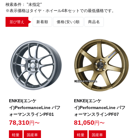
検索条件： "未指定"
※表示価格はタイヤ・ホイール4本セットでの最低価格です。
並び替え
新着順
価格(安い)順
商品名
ENKEI(エンケ
ENKEI(エンケ
イ)PerformanceLine パフ
イ)PerformanceLine パフ
ォーマンスラインPF01
ォーマンスラインPF07
78,310
81,050
円〜
円〜
軽量
国産車
軽量
国産車