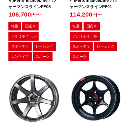
イ)PerformanceLine パフ
イ)PerformanceLine パフ
ォーマンスラインPF05
ォーマンスラインPF01
106,700
114,200
円〜
円〜
軽量
国産車
軽量
国産車
アルミホイール
アルミホイール
スポーティ
レーシング
スポーティ
レーシング
コンケイブ
スポーク
スポーク