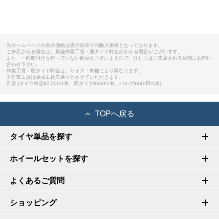
・当ホームページの表示価格は通信販売での購入価格となっております。
ご来店される場合は、別途作業工賃・廃タイヤ料金がかかる場合がございます。
また、一部取付けを行っていない商品もございますので、詳しくはご来店される店舗にお問い
合わせ下さい。
・作業工賃・廃タイヤ料金は、サイズ・車種により異なります。
※作業工賃は店頭工賃表通りとさせていただきます。
目安:(タイヤ単品¥2,200/1本、廃タイヤ¥550/1本、バルブ¥440円/1本)
TOPへ戻る
タイヤ単品を探す
ホイールセットを探す
よくあるご質問
ショッピング