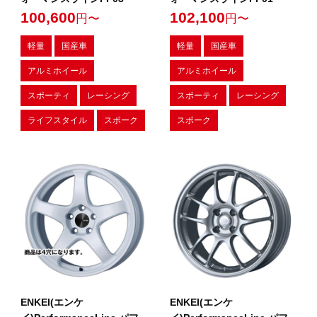
100,600
102,100
円〜
円〜
軽量
国産車
軽量
国産車
アルミホイール
アルミホイール
スポーティ
レーシング
スポーティ
レーシング
ライフスタイル
スポーク
スポーク
ENKEI(エンケ
ENKEI(エンケ