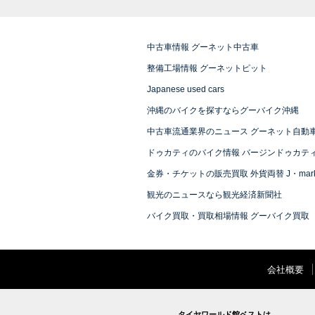
中古車情報 グーネット中古車
整備工場情報 グーネットピット
Japanese used cars
沖縄のバイクを探すならグーバイク沖縄
中古車流通業界のニュース グーネット自動
ドゥカティのバイク情報 バージンドゥカテ
金券・チケットの販売買取 外貨両替 J・mark
観光のニュースなら観光経済新聞社
バイク買取・買取相場情報 グーバイク買取
会社概要
タイヤワールド館ベストは