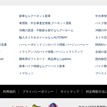
新車ならグーネット新車
中古車情
車買取・中古車査定情報 グーネット買取
バイク情
沖縄の賃貸・不動産を探すならグーホーム
沖縄の中
輸入タイヤ＆ホイールならAUTOWAY
タイヤ交
車流通
ハーレーダビッドソンのバイク情報 バージンハーレー
BMWの
ィ
トライアンフのバイク情報 バージントライアンフ
全国の賃
et
贈答用ギフトカード・商品券ならgalireo
国内格安
新車バイク情報ならグーバイク新車
バイク整
トマロッソ
ブースト
利用規約
プライバシーポリシー
サイトマップ
特定商取引法