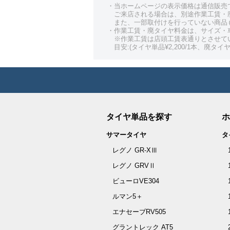
・当ホームページの表示価格は通信販売
ご来店される場合は、別途作業工賃・
また、一部取付けを行っていない商品
・作業工賃・廃タイヤ料金は、サイズ・
※作業工賃は店頭工賃表通りとさせて
目安:(タイヤ単品¥2,200/1本、廃タイヤ¥
タイヤ単品を探す
ホ
サマータイヤ
タ
レグノ GR-XⅢ
レグノ GRVⅡ
ビューロVE304
ルマン5＋
エナセーブRV505
グラントレック AT5