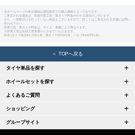
・当ホームページの表示価格は通信販売での購入価格となっております。
ご来店される場合は、別途作業工賃・廃タイヤ料金がかかる場合がございます。
また、一部取付けを行っていない商品もございますので、詳しくはご来店される店舗にお問い
合わせ下さい。
・作業工賃・廃タイヤ料金は、サイズ・車種により異なります。
※作業工賃は店頭工賃表通りとさせていただきます。
目安:(タイヤ単品¥2,200/1本、廃タイヤ¥550/1本、バルブ¥440円/1本)
TOPへ戻る
タイヤ単品を探す
ホイールセットを探す
よくあるご質問
ショッピング
グループサイト