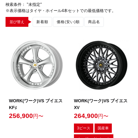
検索条件： "未指定"
※表示価格はタイヤ・ホイール4本セットでの最低価格です。
並び替え
新着順
価格(安い)順
商品名
WORK(ワーク)VS ブイエス
WORK(ワーク)VS ブイエス
KF♯
XV
256,900
264,900
円〜
円〜
3ピース
国産車