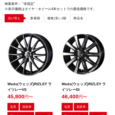
検索条件： "未指定"
※表示価格はタイヤ・ホイール4本セットでの最低価格です。
並び替え
新着順
価格(安い)順
商品名
Weds(ウェッズ)RIZLEY ラ
Weds(ウェッズ)RIZLEY ラ
イツレーVS
イツレーDI
45,800
46,400
円〜
円〜
塩害
国産車
塩害
国産車