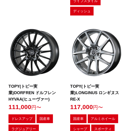
ライフスタイル
ディッシュ
TOPY(トピー実
TOPY(トピー実
業)DORFREN ドルフレン
業)LONGINUS ロンギヌス
HYVAA(ヒューヴァー)
RE-X
111,000
117,000
円〜
円〜
ドレスアップ
国産車
国産車
アルミホイール
ラグジュアリー
シャープ
スポーティ