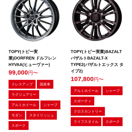
TOPY(トピー実
TOPY(トピー実業)BAZALT
業)DORFREN ドルフレン
バザルトBAZALT-X
HYVAA(ヒューヴァー)
TYPE2(バザルトエックス タ
イプ2)
99,000
円〜
107,800
円〜
ドレスアップ
国産車
アルミホイール
シャープ
ラグジュアリー
スポーティ
アルミホイール
シャープ
クロスカントリー
モダン
スタイリッシュ
ライフスタイル
スポーク
スポーク