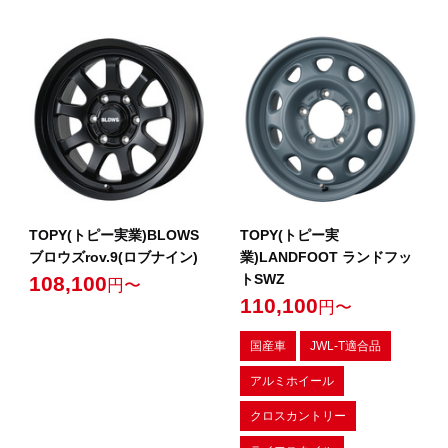
TOPY(トピー実業)BLOWS
TOPY(トピー実
ブロウズrov.9(ロブナイン)
業)LANDFOOT ランドフッ
トSWZ
108,100
円〜
110,100
円〜
国産車
JWL-T適合品
アルミホイール
クロスカントリー