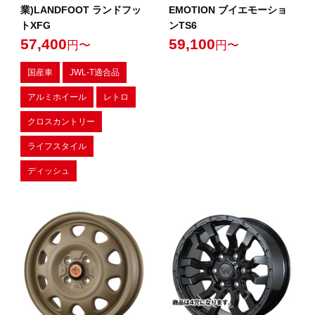
業)LANDFOOT ランドフッ
EMOTION ブイエモーショ
トXFG
ンTS6
57,400
59,100
円〜
円〜
国産車
JWL-T適合品
アルミホイール
レトロ
クロスカントリー
ライフスタイル
ディッシュ