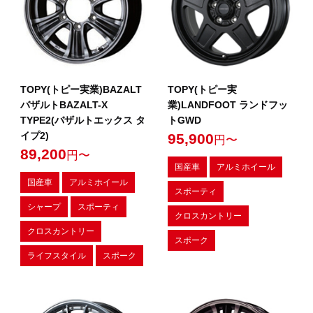
TOPY(トピー実業)BAZALT
TOPY(トピー実
バザルトBAZALT-X
業)LANDFOOT ランドフッ
TYPE2(バザルトエックス タ
トGWD
イプ2)
95,900
円〜
89,200
円〜
国産車
アルミホイール
国産車
アルミホイール
スポーティ
シャープ
スポーティ
クロスカントリー
クロスカントリー
スポーク
ライフスタイル
スポーク