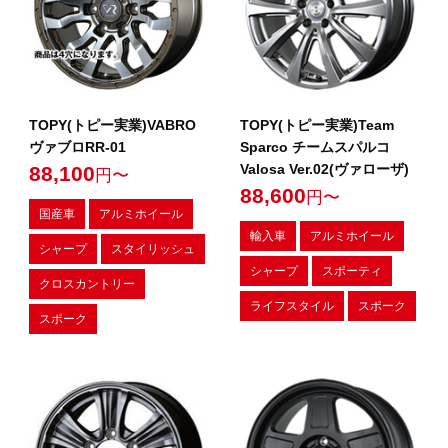
TOPY(トピー実業)VABRO
TOPY(トピー実業)Team
ヴァブロRR-01
Sparco チームスパルコ
Valosa Ver.02(ヴァローザ)
88,100
円〜
88,600
円〜
国産車
アルミホイール
輸入車
アルミホイール
シャープ
スタイリッシュ
シャープ
スポーティ
クロスカントリー
ライフスタイル
スポーク
スポーク