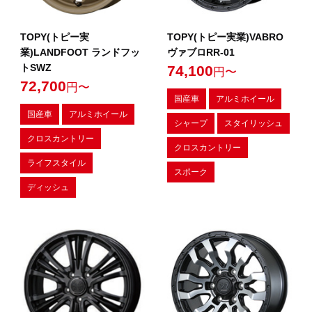
TOPY(トピー実
TOPY(トピー実業)VABRO
業)LANDFOOT ランドフッ
ヴァブロRR-01
トSWZ
74,100
円〜
72,700
円〜
国産車
アルミホイール
国産車
アルミホイール
シャープ
スタイリッシュ
クロスカントリー
クロスカントリー
ライフスタイル
スポーク
ディッシュ