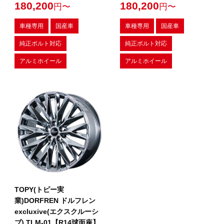
180,200
180,200
円〜
円〜
車種専用
国産車
車種専用
国産車
純正ボルト対応
純正ボルト対応
アルミホイール
アルミホイール
TOPY(トピー実
業)DORFREN ドルフレン
excluxive(エクスクルーシ
ブ) TLM-01【R14球面座】