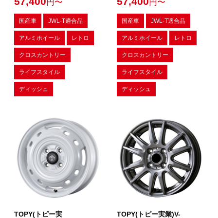
57,400
57,400
円〜
円〜
国産車
JWL-T適合品
国産車
JWL-T適合品
アルミホイール
レトロ
アルミホイール
レトロ
クロスカントリー
クロスカントリー
ライフスタイル
ライフスタイル
ディッシュ
ディッシュ
TOPY(トピー実
TOPY(トピー実業)V-