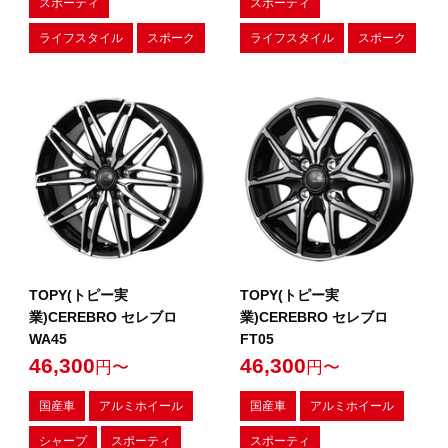
スポーティ
スポーティ
ライフスタイル
スポーク
ライフスタイル
スポーク
TOPY(トピー実
TOPY(トピー実
業)CEREBRO セレブロ
業)CEREBRO セレブロ
WA45
FT05
46,300
46,300
円〜
円〜
国産車
アルミホイール
国産車
アルミホイール
シャープ
スポーティ
スポーティ