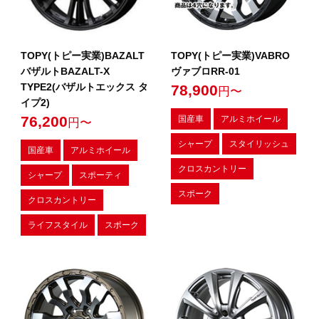
TOPY(トピー実業)BAZALT
TOPY(トピー実業)VABRO
バザルトBAZALT-X
ヴァブロRR-01
TYPE2(バザルトエックス タ
78,900
円〜
イプ2)
76,200
国産車
アルミホイール
円〜
シャープ
スタイリッシュ
国産車
アルミホイール
クロスカントリー
シャープ
スポーティ
スポーク
クロスカントリー
ライフスタイル
スポーク