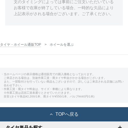
文のタイミングによっては事前にご注文いただいている
お客様で在庫が終了している場合、一時的な欠品により
上記表示がされる場合がございます。ご了承ください。
タイヤ・ホイール通販TOP
ホイールを選ぶ
・当ホームページの表示価格は通信販売での購入価格となっております。
ご来店される場合は、別途作業工賃・廃タイヤ料金がかかる場合がございます。
また、一部取付けを行っていない商品もございますので、詳しくはご来店される店舗にお問い
合わせ下さい。
・作業工賃・廃タイヤ料金は、サイズ・車種により異なります。
※作業工賃は店頭工賃表通りとさせていただきます。
目安:(タイヤ単品¥2,200/1本、廃タイヤ¥550/1本、バルブ¥440円/1本)
TOPへ戻る
タイヤ単品を探す