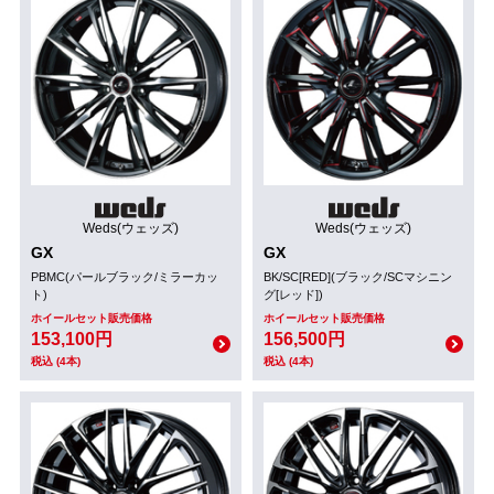
Weds(ウェッズ)
Weds(ウェッズ)
GX
GX
PBMC(パールブラック/ミラーカッ
BK/SC[RED](ブラック/SCマシニン
ト)
グ[レッド])
ホイールセット販売価格
ホイールセット販売価格
153,100円
156,500円
税込 (4本)
税込 (4本)