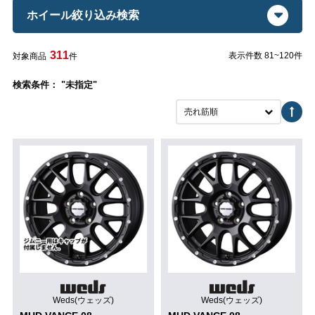
ホイール絞り込み検索
311
表示件数 81~120件
対象商品
件
検索条件： "未指定"
売れ筋順
Weds(ウェッズ)
Weds(ウェッズ)