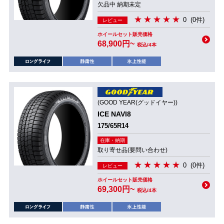
欠品中 納期未定
0
(0件)
レビュー
ホイールセット販売価格
68,900円~
税込/4本
(GOOD YEAR(グッドイヤー))
ICE NAVI8
175/65R14
在庫・納期
取り寄せ品(要問い合わせ)
0
(0件)
レビュー
ホイールセット販売価格
69,300円~
税込/4本