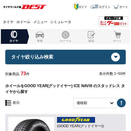
ガイド
ログイン
カート
タイヤ
ホイール
メニュー
シミュレータ
タイヤ
車種
ホイール
確認
カート
タイヤ絞り込み検索
73
表示件数 1~50件
対象商品
件
ホイールをGOOD YEAR(グッドイヤー) ICE NAVI8 のスタッドレス タ
イヤから探す
表示
価格順
(GOOD YEAR(グッドイヤー))