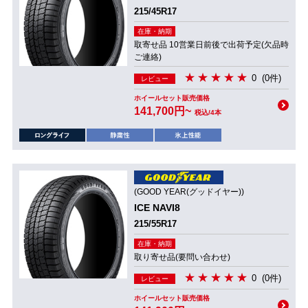
215/45R17
在庫・納期
取寄せ品 10営業日前後で出荷予定(欠品時
ご連絡)
0
(0件)
レビュー
ホイールセット販売価格
141,700円~
税込/4本
(GOOD YEAR(グッドイヤー))
ICE NAVI8
215/55R17
在庫・納期
取り寄せ品(要問い合わせ)
0
(0件)
レビュー
ホイールセット販売価格