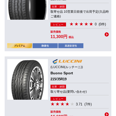
在庫・納期
取寄せ品 10営業日前後で出荷予定(欠品時
ご連絡)
0
(0件)
レビュー
販売価格
11,300円
税込
(LUCCINI(ルッチーニ))
Buono Sport
215/35R19
在庫・納期
取り寄せ品(要問い合わせ)
レビュー
3.71
(7件)
販売価格