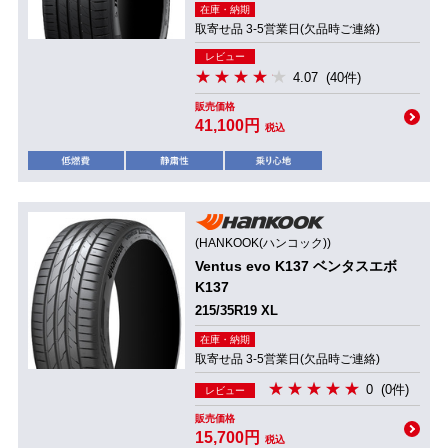
在庫・納期
取寄せ品 3-5営業日(欠品時ご連絡)
レビュー
4.07
(40件)
販売価格
41,100円
税込
(HANKOOK(ハンコック))
Ventus evo K137 ベンタスエボ
K137
215/35R19 XL
在庫・納期
取寄せ品 3-5営業日(欠品時ご連絡)
0
(0件)
レビュー
販売価格
15,700円
税込