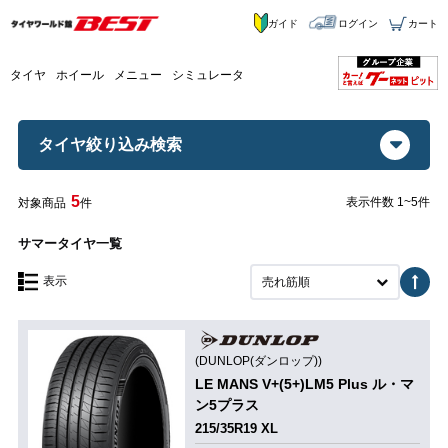
ガイド
ログイン
カート
タイヤ
ホイール
メニュー
シミュレータ
タイヤ絞り込み検索
5
表示件数 1~5件
対象商品
件
サマータイヤ一覧
表示
売れ筋順
(DUNLOP(ダンロップ))
LE MANS V+(5+)LM5 Plus ル・マ
ン5プラス
215/35R19 XL