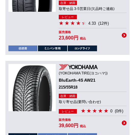
在庫・納期
取寄せ品 3-5営業日(欠品時ご連絡)
レビュー
4.33
(12件)
販売価格
23,600円
税込
(YOKOHAMA TIRE(ヨコハマ))
BluEarth-4S AW21
215/55R18
在庫・納期
取り寄せ品(要問い合わせ)
0
(0件)
レビュー
販売価格
39,600円
税込