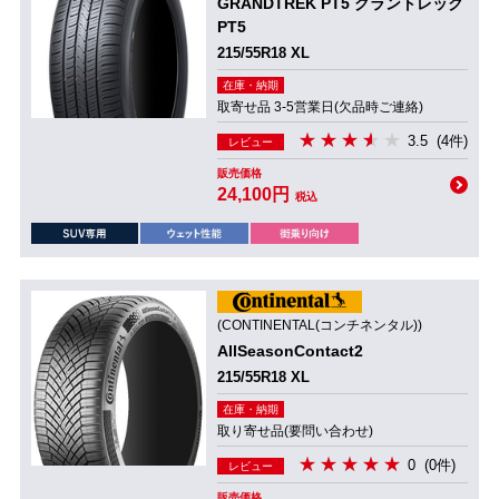
GRANDTREK PT5 グラントレック
PT5
215/55R18 XL
在庫・納期
取寄せ品 3-5営業日(欠品時ご連絡)
3.5
(4件)
レビュー
販売価格
24,100円
税込
(CONTINENTAL(コンチネンタル))
AllSeasonContact2
215/55R18 XL
在庫・納期
取り寄せ品(要問い合わせ)
0
(0件)
レビュー
販売価格