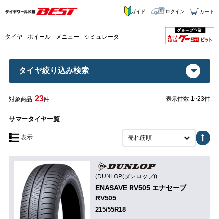
ガイド
ログイン
カート
タイヤ
ホイール
メニュー
シミュレータ
タイヤ絞り込み検索
23
表示件数 1~23件
対象商品
件
サマータイヤ一覧
表示
売れ筋順
(DUNLOP(ダンロップ))
ENASAVE RV505 エナセーブ
RV505
215/55R18