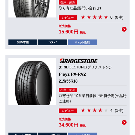
在庫・納期
取り寄せ品(要問い合わせ)
0
(0件)
レビュー
販売価格
15,600円
税込
(BRIDGESTONE(ブリヂストン))
Playz PX-RV2
215/55R18
在庫・納期
取寄せ品 10営業日前後で出荷予定(欠品時
ご連絡)
4
(1件)
レビュー
販売価格
34,600円
税込