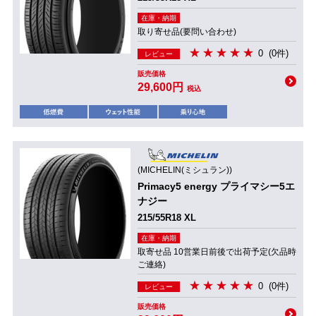
在庫・納期
取り寄せ品(要問い合わせ)
0
(0件)
レビュー
販売価格
29,600円
税込
(MICHELIN(ミシュラン))
Primacy5 energy プライマシー5エ
ナジー
215/55R18 XL
在庫・納期
取寄せ品 10営業日前後で出荷予定(欠品時
ご連絡)
0
(0件)
レビュー
販売価格