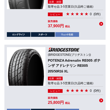
在庫・納期
取寄せ品 3-5営業日(欠品時ご連絡)
0
(0件)
レビュー
販売価格
37,900円
税込
(BRIDGESTONE(ブリヂストン))
POTENZA Adrenalin RE005 ポテ
ンザ アドレナリン RE005
205/50R16 XL
在庫・納期
取寄せ品 3-5営業日(欠品時ご連絡)
0
(0件)
レビュー
販売価格
25,800円
税込