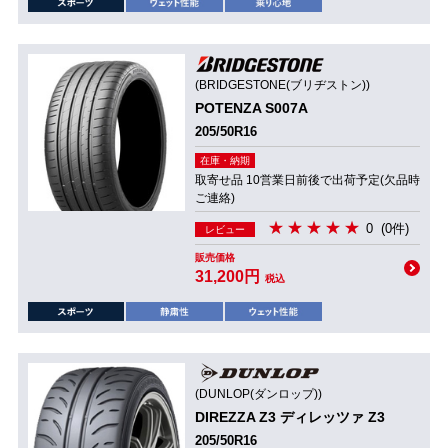
(BRIDGESTONE(ブリヂストン))
POTENZA S007A
205/50R16
在庫・納期
取寄せ品 10営業日前後で出荷予定(欠品時
ご連絡)
0
(0件)
レビュー
販売価格
31,200円
税込
(DUNLOP(ダンロップ))
DIREZZA Z3 ディレッツァ Z3
205/50R16