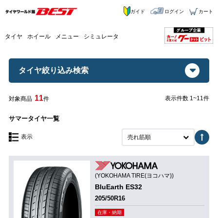
ガイド
ログイン
カート
タイヤ
ホイール
メニュー
シミュレータ
タイヤ絞り込み検索
11
表示件数 1~11件
対象商品
件
サマータイヤ一覧
表示
売れ筋順
(YOKOHAMA TIRE(ヨコハマ))
BluEarth ES32
205/50R16
在庫・納期