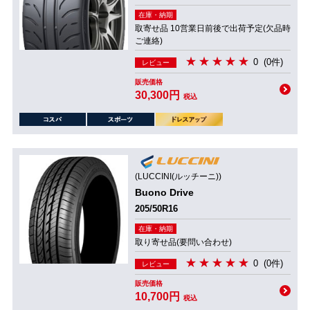
在庫・納期
取寄せ品 10営業日前後で出荷予定(欠品時
ご連絡)
0
(0件)
レビュー
販売価格
30,300円
税込
(LUCCINI(ルッチーニ))
Buono Drive
205/50R16
在庫・納期
取り寄せ品(要問い合わせ)
0
(0件)
レビュー
販売価格
10,700円
税込