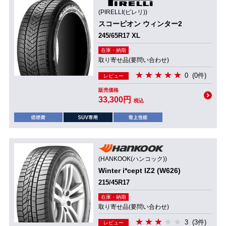
(PIRELLI(ピレリ))
スコーピオン ウィンター2
245/65R17 XL
在庫・納期
取り寄せ品(要問い合わせ)
0
(0件)
レビュー
販売価格
33,300円
税込
(HANKOOK(ハンコック))
Winter i*cept IZ2 (W626)
215/45R17
在庫・納期
取り寄せ品(要問い合わせ)
3
(3件)
レビュー