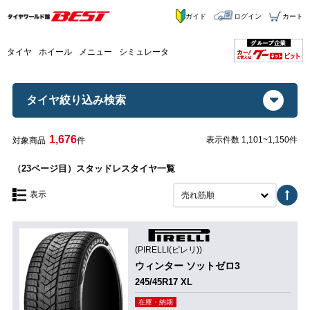
ガイド
ログイン
カート
タイヤ
ホイール
メニュー
シミュレータ
タイヤ絞り込み検索
1,676
表示件数 1,101~1,150件
対象商品
件
（23ページ目）スタッドレスタイヤ一覧
表示
売れ筋順
(PIRELLI(ピレリ))
ウィンター ソットゼロ3
245/45R17 XL
在庫・納期