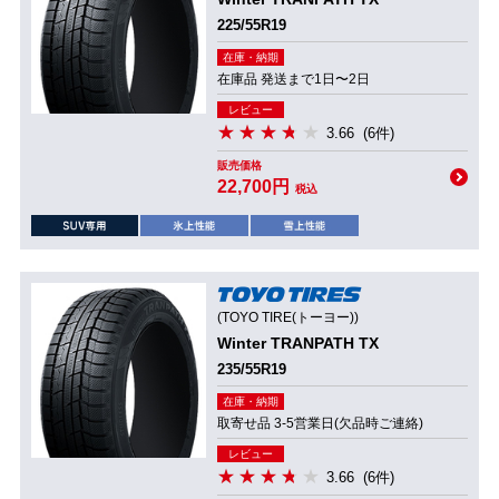
225/55R19
在庫・納期
在庫品 発送まで1日〜2日
レビュー
3.66
(6件)
販売価格
22,700円
税込
(TOYO TIRE(トーヨー))
Winter TRANPATH TX
235/55R19
在庫・納期
取寄せ品 3-5営業日(欠品時ご連絡)
レビュー
3.66
(6件)