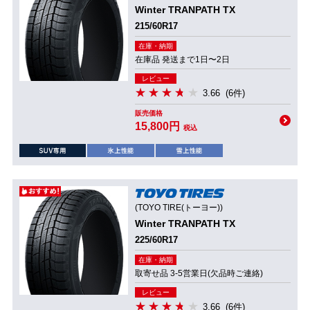
Winter TRANPATH TX
215/60R17
在庫・納期
在庫品 発送まで1日〜2日
レビュー
3.66
(6件)
販売価格
15,800円
税込
(TOYO TIRE(トーヨー))
Winter TRANPATH TX
225/60R17
在庫・納期
取寄せ品 3-5営業日(欠品時ご連絡)
レビュー
3.66
(6件)