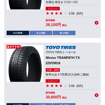
在庫品 発送まで1日〜2日
レビュー
3.66
(6件)
販売価格
26,100円
税込
(TOYO TIRE(トーヨー))
Winter TRANPATH TX
225/55R18
在庫・納期
取寄せ品 3-5営業日(欠品時ご連絡)
レビュー
3.66
(6件)
販売価格
30,600円
税込