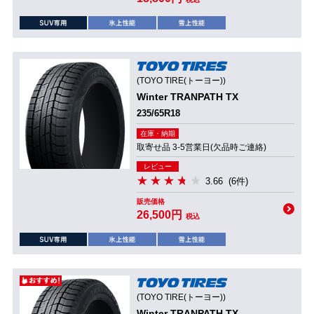
(TOYO TIRE(トーヨー))
Winter TRANPATH TX
235/65R18
在庫・納期
取寄せ品 3-5営業日(欠品時ご連絡)
レビュー
3.66
(6件)
販売価格
26,500円
税込
(TOYO TIRE(トーヨー))
Winter TRANPATH TX