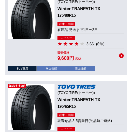
(TOYO TIRE(トーヨー))
Winter TRANPATH TX
175/80R15
在庫・納期
在庫品 発送まで1日〜2日
レビュー
3.66
(6件)
販売価格
9,600円
税込
(TOYO TIRE(トーヨー))
Winter TRANPATH TX
195/65R15
在庫・納期
取寄せ品 3-5営業日(欠品時ご連絡)
レビュー