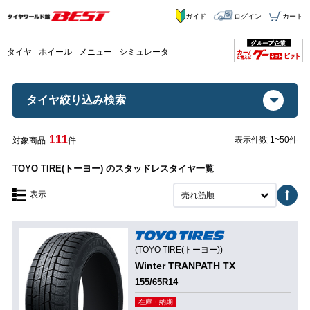
ガイド
ログイン
カート
タイヤ
ホイール
メニュー
シミュレータ
タイヤ絞り込み検索
111
表示件数 1~50件
対象商品
件
TOYO TIRE(トーヨー) のスタッドレスタイヤ一覧
表示
売れ筋順
(TOYO TIRE(トーヨー))
Winter TRANPATH TX
155/65R14
在庫・納期