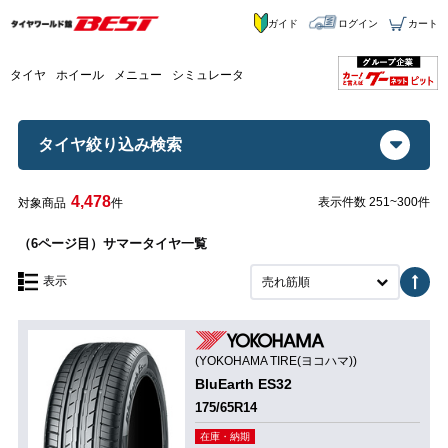
ガイド
ログイン
カート
タイヤ
ホイール
メニュー
シミュレータ
タイヤ絞り込み検索
4,478
表示件数 251~300件
対象商品
件
（6ページ目）サマータイヤ一覧
表示
売れ筋順
(YOKOHAMA TIRE(ヨコハマ))
BluEarth ES32
175/65R14
在庫・納期