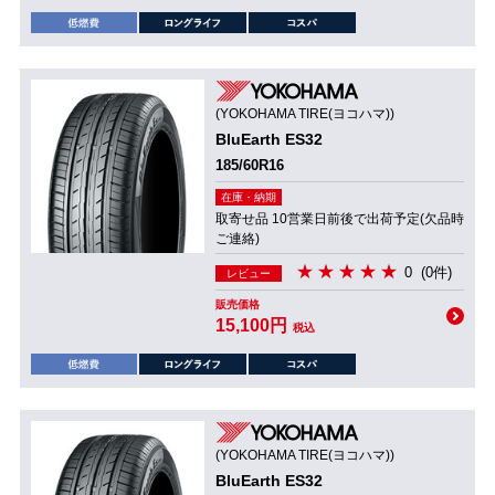
(YOKOHAMA TIRE(ヨコハマ))
BluEarth ES32
185/60R16
在庫・納期
取寄せ品 10営業日前後で出荷予定(欠品時
ご連絡)
0
(0件)
レビュー
販売価格
15,100円
税込
(YOKOHAMA TIRE(ヨコハマ))
BluEarth ES32