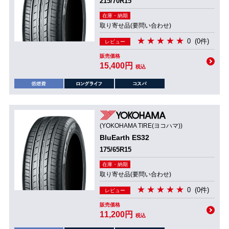
215/70R15
在庫・納期
取り寄せ品(要問い合わせ)
0
(0件)
レビュー
販売価格
15,400円
税込
(YOKOHAMA TIRE(ヨコハマ))
BluEarth ES32
175/65R15
在庫・納期
取り寄せ品(要問い合わせ)
0
(0件)
レビュー
販売価格
11,200円
税込