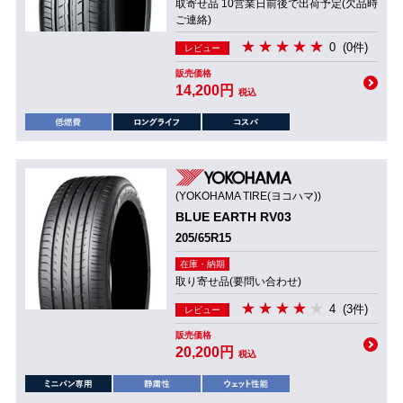
取寄せ品 10営業日前後で出荷予定(欠品時
ご連絡)
0
(0件)
レビュー
販売価格
14,200円
税込
(YOKOHAMA TIRE(ヨコハマ))
BLUE EARTH RV03
205/65R15
在庫・納期
取り寄せ品(要問い合わせ)
4
(3件)
レビュー
販売価格
20,200円
税込