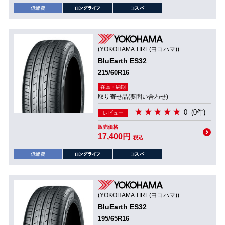
(YOKOHAMA TIRE(ヨコハマ))
BluEarth ES32
215/60R16
在庫・納期
取り寄せ品(要問い合わせ)
0
(0件)
レビュー
販売価格
17,400円
税込
(YOKOHAMA TIRE(ヨコハマ))
BluEarth ES32
195/65R16