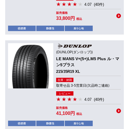
4.07
(40件)
販売価格
33,800円
税込
(DUNLOP(ダンロップ))
LE MANS V+(5+)LM5 Plus ル・マ
ン5プラス
215/35R19 XL
在庫・納期
取寄せ品 3-5営業日(欠品時ご連絡)
レビュー
4.07
(40件)
販売価格
41,100円
税込