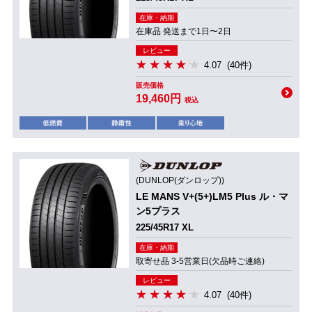
在庫・納期
在庫品 発送まで1日〜2日
レビュー
4.07
(40件)
販売価格
19,460円
税込
(DUNLOP(ダンロップ))
LE MANS V+(5+)LM5 Plus ル・マ
ン5プラス
225/45R17 XL
在庫・納期
取寄せ品 3-5営業日(欠品時ご連絡)
レビュー
4.07
(40件)