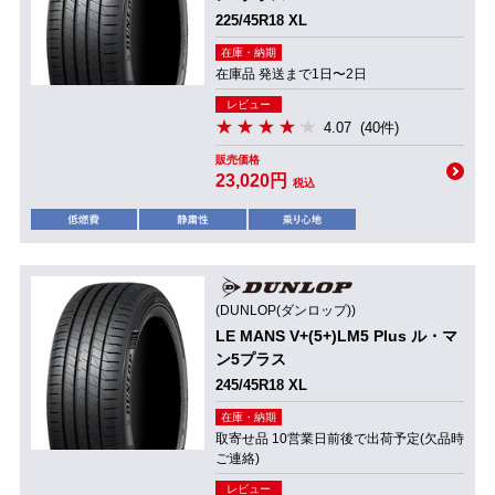
225/45R18 XL
在庫・納期
在庫品 発送まで1日〜2日
レビュー
4.07
(40件)
販売価格
23,020円
税込
(DUNLOP(ダンロップ))
LE MANS V+(5+)LM5 Plus ル・マ
ン5プラス
245/45R18 XL
在庫・納期
取寄せ品 10営業日前後で出荷予定(欠品時
ご連絡)
レビュー