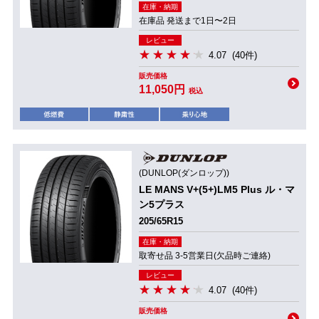
在庫・納期
在庫品 発送まで1日〜2日
レビュー
4.07
(40件)
販売価格
11,050円
税込
(DUNLOP(ダンロップ))
LE MANS V+(5+)LM5 Plus ル・マ
ン5プラス
205/65R15
在庫・納期
取寄せ品 3-5営業日(欠品時ご連絡)
レビュー
4.07
(40件)
販売価格