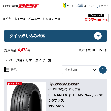
ガイド
ログイン
カート
タイヤ
ホイール
メニュー
シミュレータ
タイヤ絞り込み検索
4,478
表示件数 101~150件
対象商品
件
（3ページ目）サマータイヤ一覧
表示
売れ筋順
(DUNLOP(ダンロップ))
LE MANS V+(5+)LM5 Plus ル・マ
ン5プラス
195/65R15