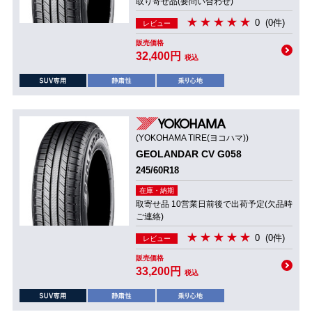
取り寄せ品(要問い合わせ)
0
(0件)
レビュー
販売価格
32,400円
税込
(YOKOHAMA TIRE(ヨコハマ))
GEOLANDAR CV G058
245/60R18
在庫・納期
取寄せ品 10営業日前後で出荷予定(欠品時
ご連絡)
0
(0件)
レビュー
販売価格
33,200円
税込