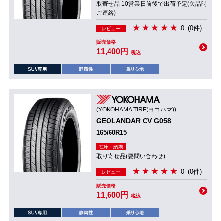
取寄せ品 10営業日前後で出荷予定(欠品時
ご連絡)
0
(0件)
レビュー
販売価格
11,400円
税込
(YOKOHAMA TIRE(ヨコハマ))
GEOLANDAR CV G058
165/60R15
在庫・納期
取り寄せ品(要問い合わせ)
0
(0件)
レビュー
販売価格
11,600円
税込