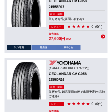
GEOLANDAR CV G058
215/55R17
在庫・納期
取り寄せ品(要問い合わせ)
0
(0件)
レビュー
販売価格
27,600円
税込
(YOKOHAMA TIRE(ヨコハマ))
GEOLANDAR CV G058
235/60R16
在庫・納期
取寄せ品 10営業日前後で出荷予定(欠品時
ご連絡)
0
(0件)
レビュー
販売価格