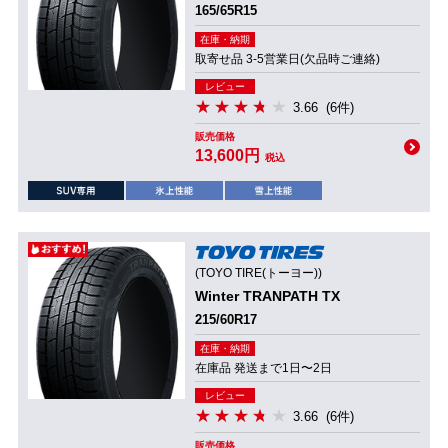
165/65R15
在庫・納期
取寄せ品 3-5営業日(欠品時ご連絡)
レビュー
3.66
(6件)
販売価格
13,600円
税込
(TOYO TIRE(トーヨー))
Winter TRANPATH TX
215/60R17
在庫・納期
在庫品 発送まで1日〜2日
レビュー
3.66
(6件)
販売価格