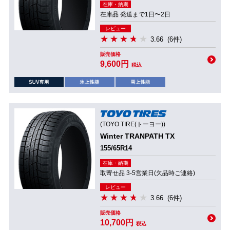
在庫・納期
在庫品 発送まで1日〜2日
レビュー
3.66
(6件)
販売価格
9,600円
税込
(TOYO TIRE(トーヨー))
Winter TRANPATH TX
155/65R14
在庫・納期
取寄せ品 3-5営業日(欠品時ご連絡)
レビュー
3.66
(6件)
販売価格
10,700円
税込