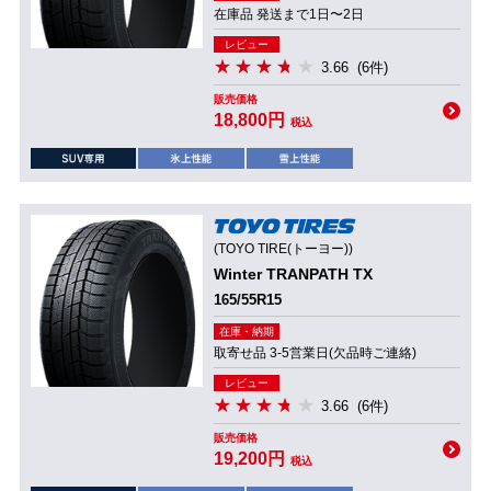
在庫品 発送まで1日〜2日
レビュー
3.66
(6件)
販売価格
18,800円
税込
(TOYO TIRE(トーヨー))
Winter TRANPATH TX
165/55R15
在庫・納期
取寄せ品 3-5営業日(欠品時ご連絡)
レビュー
3.66
(6件)
販売価格
19,200円
税込