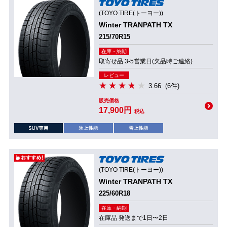
(TOYO TIRE(トーヨー))
Winter TRANPATH TX
215/70R15
在庫・納期
取寄せ品 3-5営業日(欠品時ご連絡)
レビュー
3.66
(6件)
販売価格
17,900円
税込
(TOYO TIRE(トーヨー))
Winter TRANPATH TX
225/60R18
在庫・納期
在庫品 発送まで1日〜2日