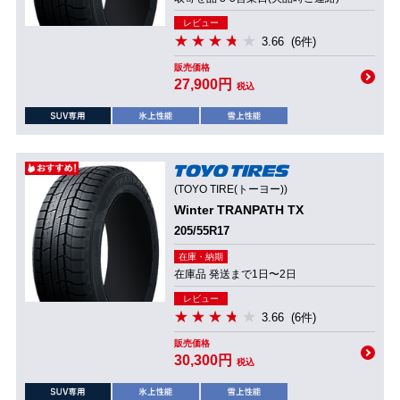
レビュー
3.66
(6件)
販売価格
27,900円
税込
(TOYO TIRE(トーヨー))
Winter TRANPATH TX
205/55R17
在庫・納期
在庫品 発送まで1日〜2日
レビュー
3.66
(6件)
販売価格
30,300円
税込