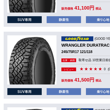
41,100円
販売価格
税込
(GOOD 
WRANGLER DURATRAC
245/75R17 121/118
取寄せ品 10営業日前
在庫・納期
0
(
レビュー
41,500円
販売価格
税込