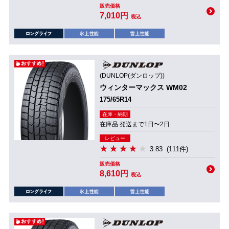
販売価格
7,010円
税込
(DUNLOP(ダンロップ))
ウィンターマックス WM02
175/65R14
在庫・納期
在庫品 発送まで1日〜2日
レビュー
3.83
(111件)
販売価格
8,610円
税込