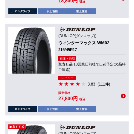
18,800円
税込
(DUNLOP(ダンロップ))
ウィンターマックス WM02
215/45R17
在庫・納期
取寄せ品 10営業日前後で出荷予定(欠品時
ご連絡)
レビュー
3.83
(111件)
販売価格
27,800円
税込
(DUNLOP(ダンロップ))