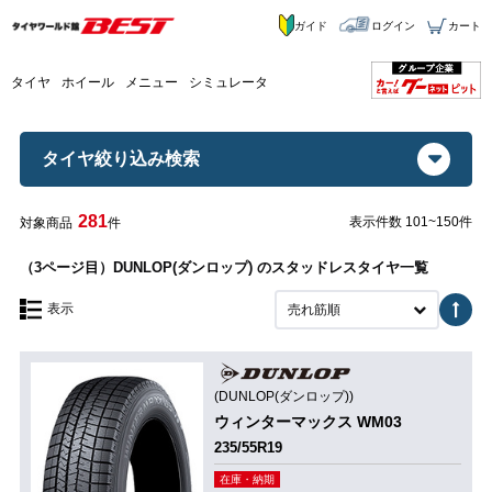
ガイド
ログイン
カート
タイヤ
ホイール
メニュー
シミュレータ
タイヤ絞り込み検索
281
表示件数 101~150件
対象商品
件
（3ページ目）DUNLOP(ダンロップ) のスタッドレスタイヤ一覧
表示
売れ筋順
(DUNLOP(ダンロップ))
ウィンターマックス WM03
235/55R19
在庫・納期