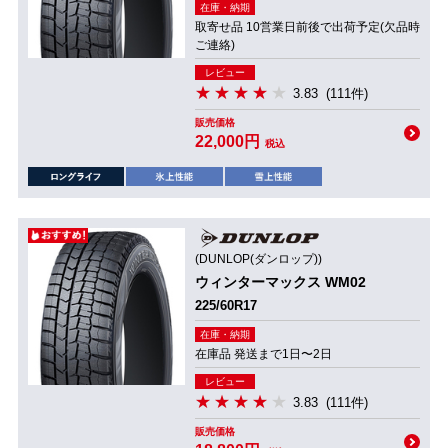
在庫・納期
取寄せ品 10営業日前後で出荷予定(欠品時
ご連絡)
レビュー
3.83
(111件)
販売価格
22,000円
税込
(DUNLOP(ダンロップ))
ウィンターマックス WM02
225/60R17
在庫・納期
在庫品 発送まで1日〜2日
レビュー
3.83
(111件)
販売価格