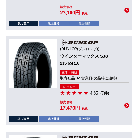
販売価格
23,100円
税込
(DUNLOP(ダンロップ))
ウインターマックス SJ8+
215/65R16
在庫・納期
取寄せ品 3-5営業日(欠品時ご連絡)
レビュー
4.85
(7件)
販売価格
17,470円
税込