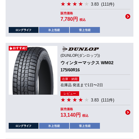
3.83
(111件)
販売価格
7,780円
税込
(DUNLOP(ダンロップ))
ウィンターマックス WM02
175/60R16
在庫・納期
在庫品 発送まで1日〜2日
レビュー
3.83
(111件)
販売価格
13,140円
税込