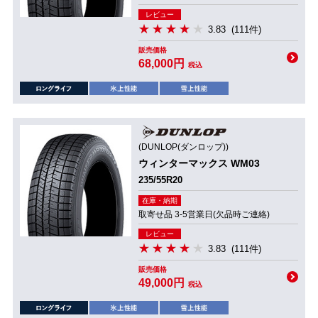
レビュー
3.83
(111件)
販売価格
68,000円
税込
(DUNLOP(ダンロップ))
ウィンターマックス WM03
235/55R20
在庫・納期
取寄せ品 3-5営業日(欠品時ご連絡)
レビュー
3.83
(111件)
販売価格
49,000円
税込