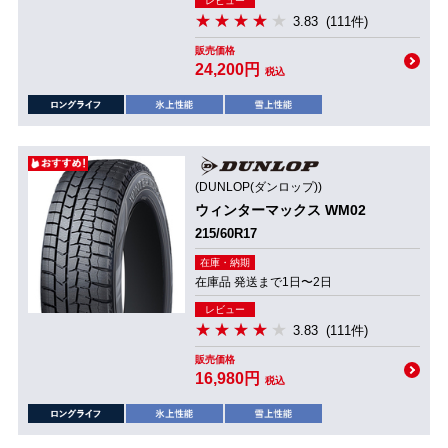
レビュー
3.83
(111件)
販売価格
24,200円
税込
(DUNLOP(ダンロップ))
ウィンターマックス WM02
215/60R17
在庫・納期
在庫品 発送まで1日〜2日
レビュー
3.83
(111件)
販売価格
16,980円
税込