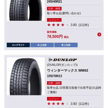
245/40R21
在庫・納期
取り寄せ品(要問い合わせ)
レビュー
3.83
(111件)
販売価格
78,500円
税込
(DUNLOP(ダンロップ))
ウィンターマックス WM02
155/70R13
在庫・納期
取寄せ品 10営業日前後で出荷予定(欠品時
ご連絡)
レビュー
3.83
(111件)