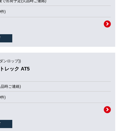
後で出荷予定(欠品時ご連絡)
0件)
(ダンロップ))
ントレック AT5
欠品時ご連絡)
0件)