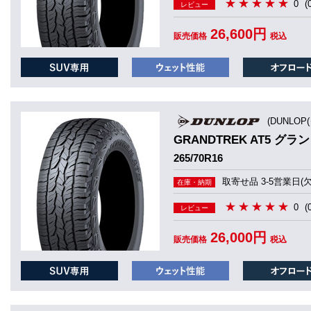
0
(
レビュー
26,600円
販売価格
税込
(DUNLOP
GRANDTREK AT5 グラ
265/70R16
取寄せ品 3-5営業日(
在庫・納期
0
(
レビュー
26,000円
販売価格
税込