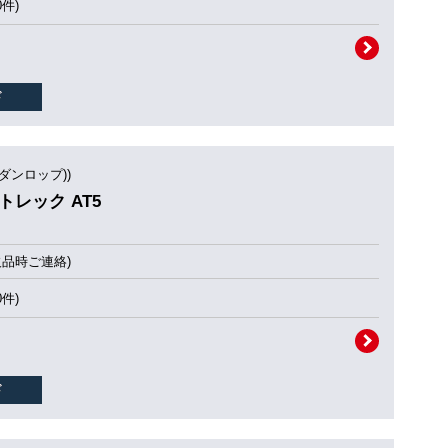
0件)
(ダンロップ))
ントレック AT5
欠品時ご連絡)
0件)