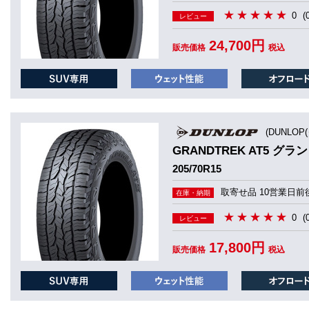
0
(
レビュー
24,700円
販売価格
税込
(DUNLOP
GRANDTREK AT5 グラ
205/70R15
取寄せ品 10営業日前
在庫・納期
0
(
レビュー
17,800円
販売価格
税込