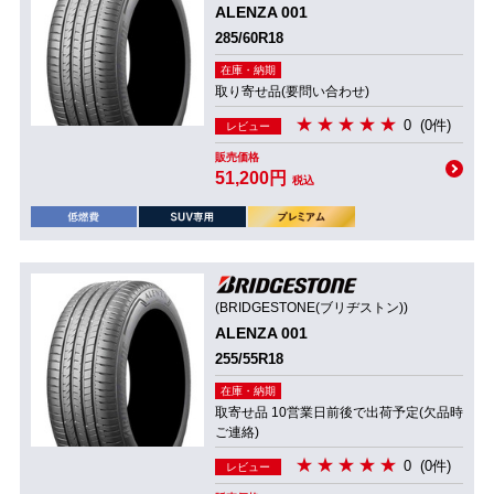
ALENZA 001
285/60R18
在庫・納期
取り寄せ品(要問い合わせ)
0
(0件)
レビュー
販売価格
51,200円
税込
(BRIDGESTONE(ブリヂストン))
ALENZA 001
255/55R18
在庫・納期
取寄せ品 10営業日前後で出荷予定(欠品時
ご連絡)
0
(0件)
レビュー