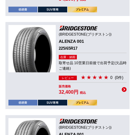
(BRIDGESTONE(ブリヂストン))
ALENZA 001
225/65R17
在庫・納期
取寄せ品 10営業日前後で出荷予定(欠品時
ご連絡)
0
(0件)
レビュー
販売価格
32,400円
税込
(BRIDGESTONE(ブリヂストン))
ALENZA 001