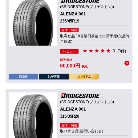
(BRIDGESTONE(ブリヂストン))
ALENZA 001
235/45R19
在庫・納期
取寄せ品 10営業日前後で出荷予定(欠品時
ご連絡)
0
(0件)
レビュー
販売価格
60,000円
税込
(BRIDGESTONE(ブリヂストン))
ALENZA 001
315/35R20
在庫・納期
取り寄せ品(要問い合わせ)