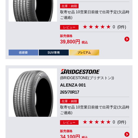
在庫・納期
取寄せ品 10営業日前後で出荷予定(欠品時
ご連絡)
0
(0件)
レビュー
販売価格
39,800円
税込
(BRIDGESTONE(ブリヂストン))
ALENZA 001
265/70R17
在庫・納期
取寄せ品 10営業日前後で出荷予定(欠品時
ご連絡)
0
(0件)
レビュー
販売価格
34,100円
税込