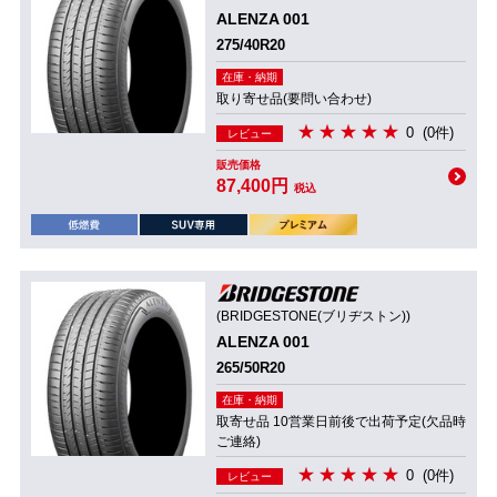
ALENZA 001
275/40R20
在庫・納期
取り寄せ品(要問い合わせ)
0
(0件)
レビュー
販売価格
87,400円
税込
(BRIDGESTONE(ブリヂストン))
ALENZA 001
265/50R20
在庫・納期
取寄せ品 10営業日前後で出荷予定(欠品時
ご連絡)
0
(0件)
レビュー