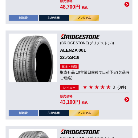
販売価格
48,700円
税込
(BRIDGESTONE(ブリヂストン))
ALENZA 001
225/55R18
在庫・納期
取寄せ品 10営業日前後で出荷予定(欠品時
ご連絡)
0
(0件)
レビュー
販売価格
43,100円
税込