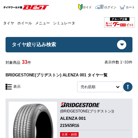
ガイド
ログイン
カート
タイヤ
ホイール
メニュー
シミュレータ
タイヤ絞り込み検索
33
表示件数 1~33件
対象商品
件
BRIDGESTONE(ブリヂストン) ALENZA 001 タイヤ一覧
表示
売れ筋順
(BRIDGESTONE(ブリヂストン))
ALENZA 001
215/65R16
在庫・納期