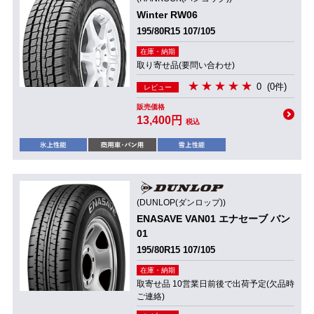
Winter RW06
195/80R15 107/105
在庫・納期
取り寄せ品(要問い合わせ)
0
(0件)
レビュー
販売価格
13,400円
税込
(DUNLOP(ダンロップ))
ENASAVE VAN01 エナセーブ バン
01
195/80R15 107/105
在庫・納期
取寄せ品 10営業日前後で出荷予定(欠品時
ご連絡)