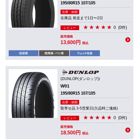
195/80R15 107/105
在庫・納期
在庫品 発送まで1日〜2日
0
(0件)
レビュー
販売価格
13,600円
税込
(DUNLOP(ダンロップ))
W01
195/80R15 107/105
在庫・納期
取寄せ品 3-5営業日(欠品時ご連絡)
0
(0件)
レビュー
販売価格
18,500円
税込