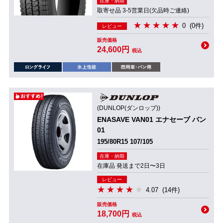
在庫・納期
取寄せ品 3-5営業日(欠品時ご連絡)
0
(0件)
レビュー
販売価格
24,600円
税込
(DUNLOP(ダンロップ))
ENASAVE VAN01 エナセーブ バン
01
195/80R15 107/105
在庫・納期
在庫品 発送まで2日〜3日
レビュー
4.07
(14件)
販売価格
18,700円
税込