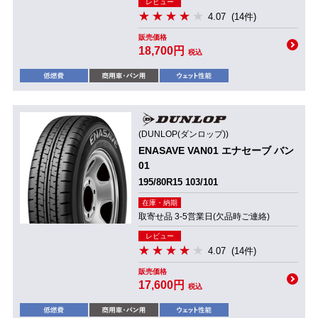
レビュー
4.07
(14件)
販売価格
18,700円
税込
(DUNLOP(ダンロップ))
ENASAVE VAN01 エナセーブ バン
01
195/80R15 103/101
在庫・納期
取寄せ品 3-5営業日(欠品時ご連絡)
レビュー
4.07
(14件)
販売価格
17,600円
税込