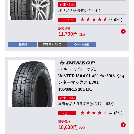
在庫・納期
取り寄せ品(要問い合わせ)
0
(0件)
レビュー
販売価格
11,700円
税込
(DUNLOP(ダンロップ))
WINTER MAXX LV01 for VAN ウィ
ンターマックス LV01
195/80R15 103/101
在庫・納期
取寄せ品 3-5営業日(欠品時ご連絡)
4
(2件)
レビュー
販売価格
18,600円
税込