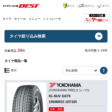
ガイド
ログイン
カート
タイヤ
ホイール
メニュー
シミュレータ
タイヤ絞り込み検索
24
表示件数 1~24件
対象商品
件
タイヤ商品一覧
表示
売れ筋順
(YOKOHAMA TIRE(ヨコハマ))
IG-SUV G075
195/80R15 107/105
在庫・納期