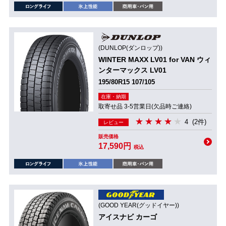
(DUNLOP(ダンロップ))
WINTER MAXX LV01 for VAN ウィ
ンターマックス LV01
195/80R15 107/105
在庫・納期
取寄せ品 3-5営業日(欠品時ご連絡)
4
(2件)
レビュー
販売価格
17,590円
税込
(GOOD YEAR(グッドイヤー))
アイスナビ カーゴ