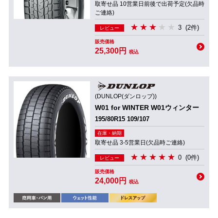
取寄せ品 10営業日前後で出荷予定(欠品時
ご連絡)
3
(2件)
レビュー
販売価格
25,300円
税込
(DUNLOP(ダンロップ))
W01 for WINTER W01ウィンター
195/80R15 109/107
在庫・納期
取寄せ品 3-5営業日(欠品時ご連絡)
0
(0件)
レビュー
販売価格
24,000円
税込