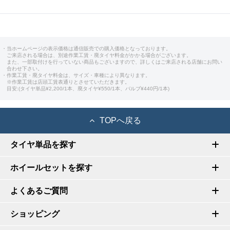
・当ホームページの表示価格は通信販売での購入価格となっております。
ご来店される場合は、別途作業工賃・廃タイヤ料金がかかる場合がございます。
また、一部取付けを行っていない商品もございますので、詳しくはご来店される店舗にお問い
合わせ下さい。
・作業工賃・廃タイヤ料金は、サイズ・車種により異なります。
※作業工賃は店頭工賃表通りとさせていただきます。
目安:(タイヤ単品¥2,200/1本、廃タイヤ¥550/1本、バルブ¥440円/1本)
TOPへ戻る
タイヤ単品を探す
ホイールセットを探す
よくあるご質問
ショッピング