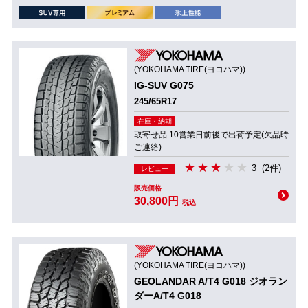
(YOKOHAMA TIRE(ヨコハマ))
IG-SUV G075
245/65R17
在庫・納期
取寄せ品 10営業日前後で出荷予定(欠品時
ご連絡)
3
(2件)
レビュー
販売価格
30,800円
税込
(YOKOHAMA TIRE(ヨコハマ))
GEOLANDAR A/T4 G018 ジオラン
ダーA/T4 G018