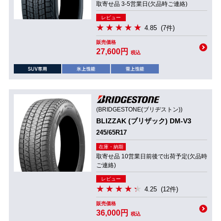
取寄せ品 3-5営業日(欠品時ご連絡)
レビュー
4.85
(7件)
販売価格
27,600円
税込
(BRIDGESTONE(ブリヂストン))
BLIZZAK (ブリザック) DM-V3
245/65R17
在庫・納期
取寄せ品 10営業日前後で出荷予定(欠品時
ご連絡)
レビュー
4.25
(12件)
販売価格
36,000円
税込