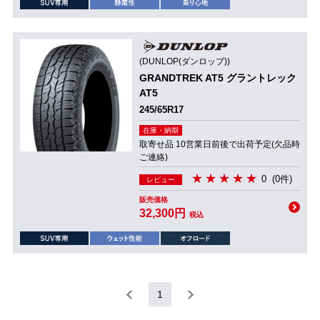
(DUNLOP(ダンロップ))
GRANDTREK AT5 グラントレック
AT5
245/65R17
在庫・納期
取寄せ品 10営業日前後で出荷予定(欠品時
ご連絡)
0
(0件)
レビュー
販売価格
32,300円
税込
1