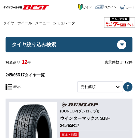
ガイド
ログイン
カート
タイヤ
ホイール
メニュー
シミュレータ
タイヤ絞り込み検索
12
表示件数 1~12件
対象商品
件
245/65R17タイヤ一覧
表示
売れ筋順
(DUNLOP(ダンロップ))
ウインターマックス SJ8+
245/65R17
在庫・納期