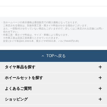
・当ホームページの表示価格は通信販売での購入価格となっております。
ご来店される場合は、別途作業工賃・廃タイヤ料金がかかる場合がございます。
また、一部取付けを行っていない商品もございますので、詳しくはご来店される店舗にお問い
合わせ下さい。
・作業工賃・廃タイヤ料金は、サイズ・車種により異なります。
※作業工賃は店頭工賃表通りとさせていただきます。
目安:(タイヤ単品¥2,200/1本、廃タイヤ¥550/1本、バルブ¥440円/1本)
TOPへ戻る
タイヤ単品を探す
ホイールセットを探す
よくあるご質問
ショッピング