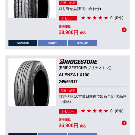
在庫・納期
取り寄せ品(要問い合わせ)
0
(0件)
レビュー
販売価格
28,900円
税込
(BRIDGESTONE(ブリヂストン))
ALENZA LX100
245/65R17
在庫・納期
取寄せ品 10営業日前後で出荷予定(欠品時
ご連絡)
0
(0件)
レビュー
販売価格
36,900円
税込