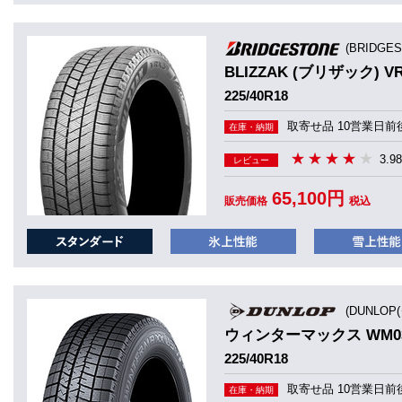
(BRIDGE
BLIZZAK (ブリザック) V
225/40R18
取寄せ品 10営業日前
在庫・納期
3.98
レビュー
65,100円
販売価格
税込
(DUNLOP
ウィンターマックス WM0
225/40R18
取寄せ品 10営業日前
在庫・納期