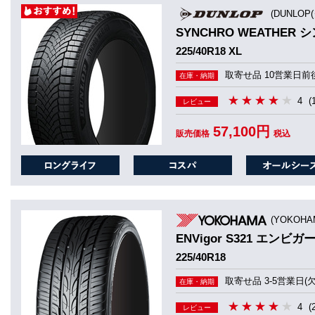
(DUNLOP
SYNCHRO WEATHER
225/40R18 XL
取寄せ品 10営業日前
在庫・納期
4
(
レビュー
57,100円
販売価格
税込
(YOKOHA
ENVigor S321 エンビガー
225/40R18
取寄せ品 3-5営業日(
在庫・納期
4
(
レビュー