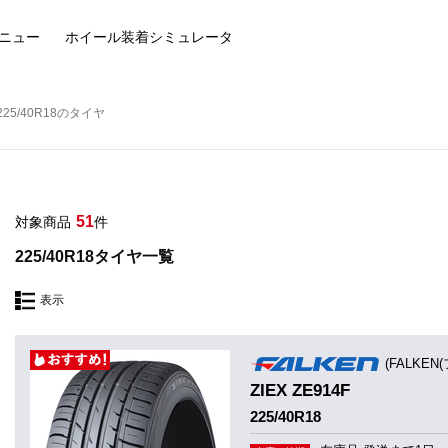
ニュー
ホイール装着
シミュレータ
225/40R18のタイヤ
51
対象商品
件
225/40R18タイヤ一覧
表示
(FALKEN
ZIEX ZE914F
225/40R18