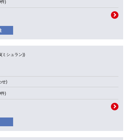
0件)
IN(ミシュラン))
せ)
0件)