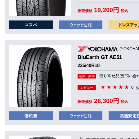
19,200円
販売価格
税込
(YOKOHA
BluEarth GT AE51
225/40R18
取り寄せ品(要問い合わ
在庫・納期
0
(
レビュー
28,300円
販売価格
税込