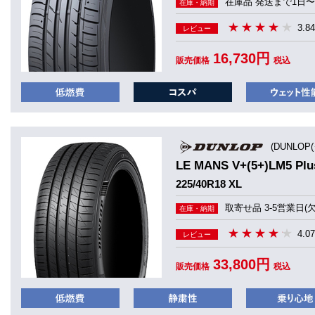
在庫品 発送まで1日〜
在庫・納期
3.84
レビュー
16,730円
販売価格
税込
(DUNLOP
LE MANS V+(5+)LM5 
225/40R18 XL
取寄せ品 3-5営業日(
在庫・納期
4.07
レビュー
33,800円
販売価格
税込