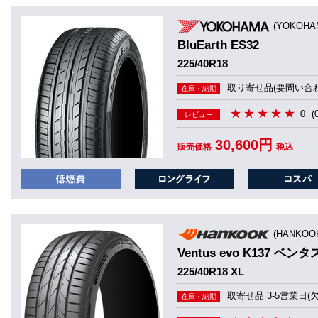
(YOKOHA
BluEarth ES32
225/40R18
取り寄せ品(要問い合わ
在庫・納期
0
(
レビュー
30,600円
販売価格
税込
(HANKO
Ventus evo K137 ベン
225/40R18 XL
取寄せ品 3-5営業日(
在庫・納期