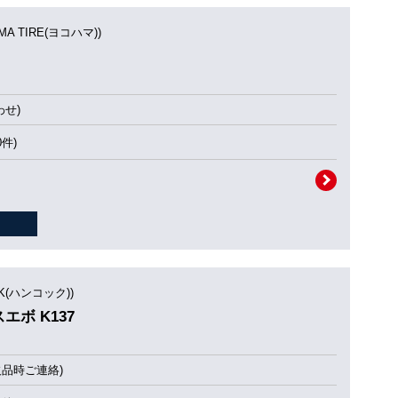
MA TIRE(ヨコハマ))
せ)
0件)
OK(ハンコック))
タスエボ K137
欠品時ご連絡)