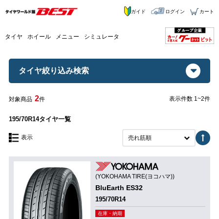
ガイド
ログイン
カート
タイヤ
ホイール
メニュー
シミュレータ
タイヤ絞り込み検索
2
表示件数 1~2件
対象商品
件
195/70R14タイヤ一覧
表示
売れ筋順
(YOKOHAMA TIRE(ヨコハマ))
BluEarth ES32
195/70R14
在庫・納期