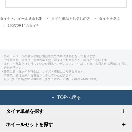
タイヤ・ホイール通販TOP
タイヤ単品をお探しの方
タイヤを選ぶ
195/70R14のタイヤ
・当ホームページの表示価格は通信販売での購入価格となっております。
ご来店される場合は、別途作業工賃・廃タイヤ料金がかかる場合がございます。
また、一部取付けを行っていない商品もございますので、詳しくはご来店される店舗にお問い
合わせ下さい。
・作業工賃・廃タイヤ料金は、サイズ・車種により異なります。
※作業工賃は店頭工賃表通りとさせていただきます。
目安:(タイヤ単品¥2,200/1本、廃タイヤ¥550/1本、バルブ¥440円/1本)
TOPへ戻る
タイヤ単品を探す
ホイールセットを探す