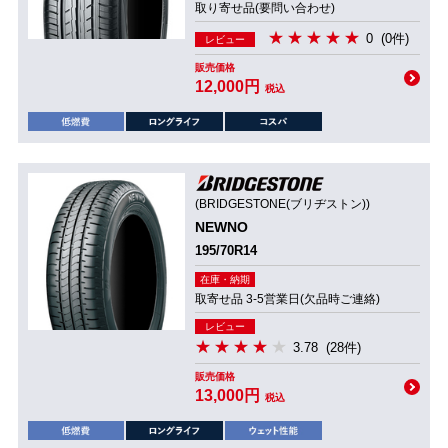
取り寄せ品(要問い合わせ)
0
(0件)
レビュー
販売価格
12,000円
税込
(BRIDGESTONE(ブリヂストン))
NEWNO
195/70R14
在庫・納期
取寄せ品 3-5営業日(欠品時ご連絡)
レビュー
3.78
(28件)
販売価格
13,000円
税込