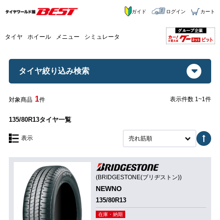
ガイド
ログイン
カート
タイヤ
ホイール
メニュー
シミュレータ
タイヤ絞り込み検索
1
表示件数 1~1件
対象商品
件
135/80R13タイヤ一覧
表示
売れ筋順
(BRIDGESTONE(ブリヂストン))
NEWNO
135/80R13
在庫・納期