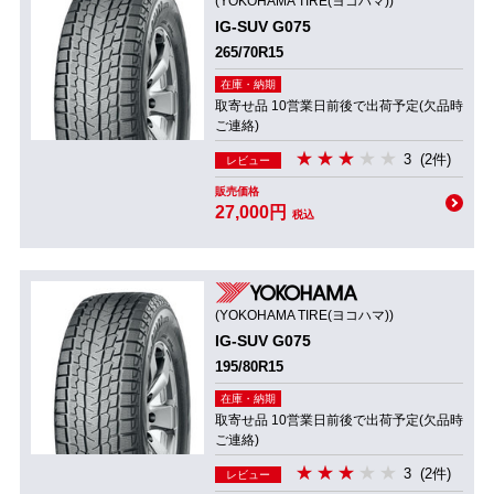
(YOKOHAMA TIRE(ヨコハマ))
IG-SUV G075
265/70R15
在庫・納期
取寄せ品 10営業日前後で出荷予定(欠品時
ご連絡)
3
(2件)
レビュー
販売価格
27,000円
税込
(YOKOHAMA TIRE(ヨコハマ))
IG-SUV G075
195/80R15
在庫・納期
取寄せ品 10営業日前後で出荷予定(欠品時
ご連絡)
3
(2件)
レビュー