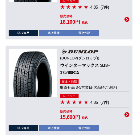
レビュー
4.85
(7件)
販売価格
18,100円
税込
(DUNLOP(ダンロップ))
ウインターマックス SJ8+
175/80R15
在庫・納期
取寄せ品 3-5営業日(欠品時ご連絡)
レビュー
4.85
(7件)
販売価格
15,600円
税込