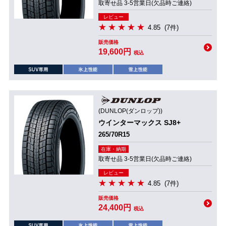
取寄せ品 3-5営業日(欠品時ご連絡)
レビュー
4.85
(7件)
販売価格
19,600円
税込
(DUNLOP(ダンロップ))
ウインターマックス SJ8+
265/70R15
在庫・納期
取寄せ品 3-5営業日(欠品時ご連絡)
レビュー
4.85
(7件)
販売価格
24,400円
税込