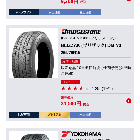
9,300円
税込
(BRIDGESTONE(ブリヂストン))
BLIZZAK (ブリザック) DM-V3
265/70R15
在庫・納期
取寄せ品 10営業日前後で出荷予定(欠品時
ご連絡)
レビュー
4.25
(12件)
販売価格
31,500円
税込