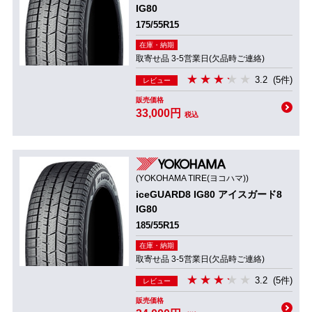
IG80
175/55R15
在庫・納期
取寄せ品 3-5営業日(欠品時ご連絡)
3.2
(5件)
レビュー
販売価格
33,000円
税込
(YOKOHAMA TIRE(ヨコハマ))
iceGUARD8 IG80 アイスガード8
IG80
185/55R15
在庫・納期
取寄せ品 3-5営業日(欠品時ご連絡)
3.2
(5件)
レビュー
販売価格