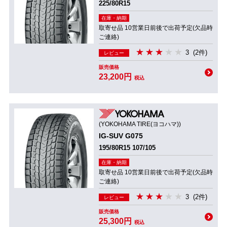
225/80R15
在庫・納期
取寄せ品 10営業日前後で出荷予定(欠品時
ご連絡)
3
(2件)
レビュー
販売価格
23,200円
税込
(YOKOHAMA TIRE(ヨコハマ))
IG-SUV G075
195/80R15 107/105
在庫・納期
取寄せ品 10営業日前後で出荷予定(欠品時
ご連絡)
3
(2件)
レビュー
販売価格
25,300円
税込