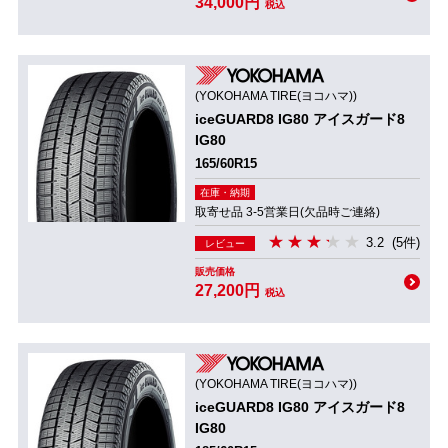
34,000円
税込
(YOKOHAMA TIRE(ヨコハマ))
iceGUARD8 IG80 アイスガード8
IG80
165/60R15
在庫・納期
取寄せ品 3-5営業日(欠品時ご連絡)
3.2
(5件)
レビュー
販売価格
27,200円
税込
(YOKOHAMA TIRE(ヨコハマ))
iceGUARD8 IG80 アイスガード8
IG80