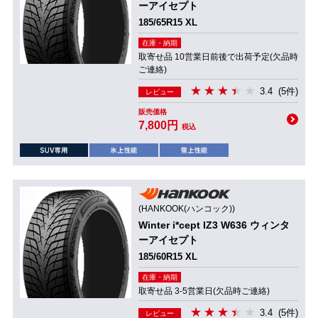
ーアイセプト
185/65R15 XL
在庫・納期
取寄せ品 10営業日前後で出荷予定(欠品時
ご連絡)
3.4
(5件)
レビュー
販売価格
7,800円
税込
(HANKOOK(ハンコック))
Winter i*cept IZ3 W636 ウィンタ
ーアイセプト
185/60R15 XL
在庫・納期
取寄せ品 3-5営業日(欠品時ご連絡)
3.4
(5件)
レビュー