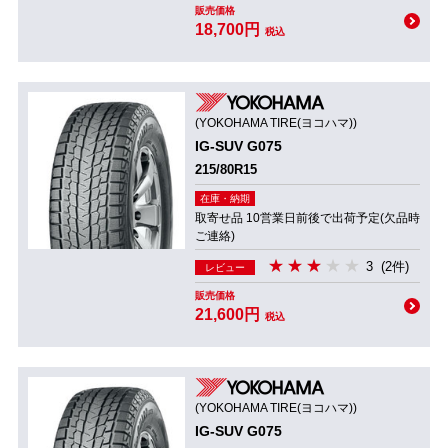
販売価格
18,700円
税込
(YOKOHAMA TIRE(ヨコハマ))
IG-SUV G075
215/80R15
在庫・納期
取寄せ品 10営業日前後で出荷予定(欠品時
ご連絡)
3
(2件)
レビュー
販売価格
21,600円
税込
(YOKOHAMA TIRE(ヨコハマ))
IG-SUV G075