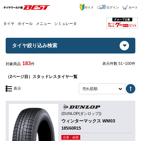
ガイド
ログイン
カート
タイヤ
ホイール
メニュー
シミュレータ
タイヤ絞り込み検索
183
表示件数 51~100件
対象商品
件
（2ページ目）スタッドレスタイヤ一覧
表示
売れ筋順
(DUNLOP(ダンロップ))
ウィンターマックス WM03
185/60R15
在庫・納期