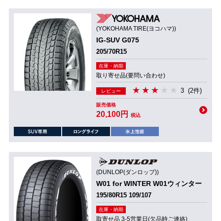
(YOKOHAMA TIRE(ヨコハマ))
IG-SUV G075
205/70R15
在庫・納期
取り寄せ品(要問い合わせ)
3
(2件)
レビュー
販売価格
20,100円
税込
(DUNLOP(ダンロップ))
W01 for WINTER W01ウィンター
195/80R15 109/107
在庫・納期
取寄せ品 3-5営業日(欠品時ご連絡)