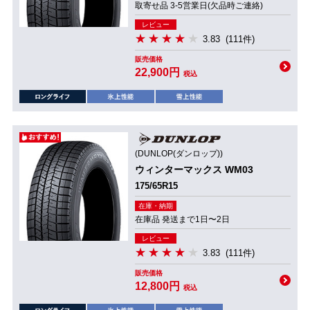
取寄せ品 3-5営業日(欠品時ご連絡)
レビュー
3.83
(111件)
販売価格
22,900円
税込
(DUNLOP(ダンロップ))
ウィンターマックス WM03
175/65R15
在庫・納期
在庫品 発送まで1日〜2日
レビュー
3.83
(111件)
販売価格
12,800円
税込