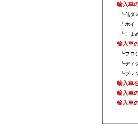
輸入車
┗低ダ
┗ホイ
┗こま
輸入車
┗プロジェ
┗ディク
┗ブレ
輸入車
輸入車
輸入車