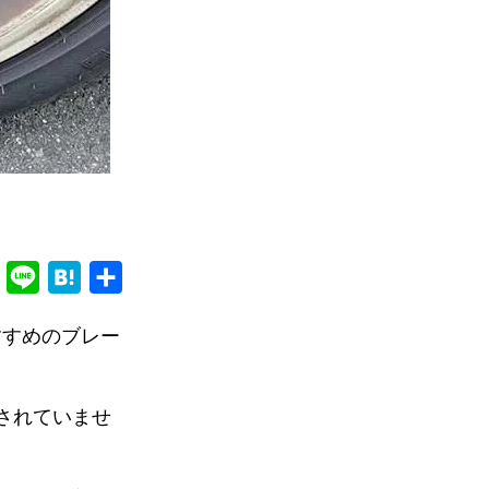
F
L
H
共
a
i
a
有
すすめのブレー
c
n
t
e
e
e
b
n
されていませ
o
a
o