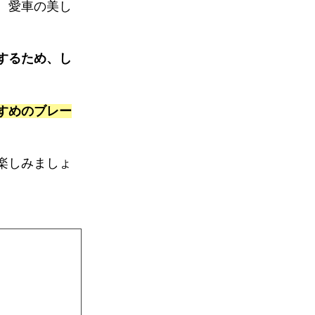
、愛車の美し
k
するため、し
すめのブレー
楽しみましょ