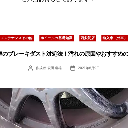
カ
メンテナンスその他
ホイールの基礎知識
西多賀店
輸入車（外車）
テ
ゴ
リ
車のブレーキダスト対処法！汚れの原因やおすすめ
ー
投
投
作成者:
安田 道雄
2021年8月9日
稿
稿
者
日