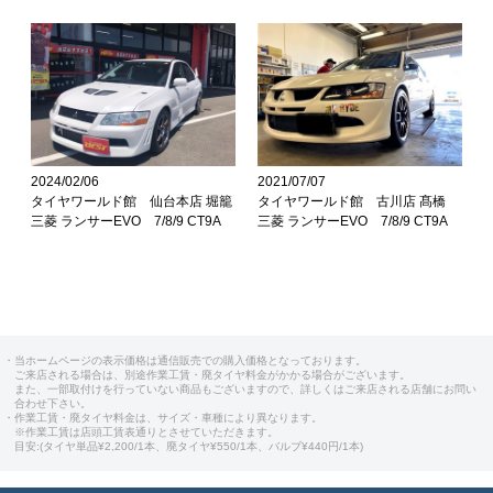
2024/02/06
2021/07/07
タイヤワールド館 仙台本店 堀籠
タイヤワールド館 古川店 髙橋
三菱 ランサーEVO 7/8/9 CT9A
三菱 ランサーEVO 7/8/9 CT9A
・当ホームページの表示価格は通信販売での購入価格となっております。
ご来店される場合は、別途作業工賃・廃タイヤ料金がかかる場合がございます。
また、一部取付けを行っていない商品もございますので、詳しくはご来店される店舗にお問い
合わせ下さい。
・作業工賃・廃タイヤ料金は、サイズ・車種により異なります。
※作業工賃は店頭工賃表通りとさせていただきます。
目安:(タイヤ単品¥2,200/1本、廃タイヤ¥550/1本、バルブ¥440円/1本)