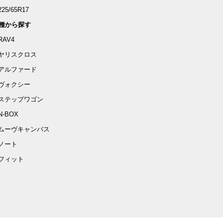
225/65R17
種から探す
RAV4
ヤリスクロス
アルファード
ヴォクシー
ステップワゴン
N-BOX
ムーヴキャンバス
ノート
フィット