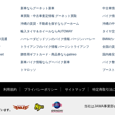
新車ならグーネット新車
中古車情
車買取・中古車査定情報 グーネット買取
バイク情
沖縄の賃貸・不動産を探すならグーホーム
沖縄の中
輸入タイヤ＆ホイールならAUTOWAY
タイヤ交
車流通
ハーレーダビッドソンのバイク情報 バージンハーレー
BMWの
ィ
トライアンフのバイク情報 バージントライアンフ
全国の賃
et
贈答用ギフトカード・商品券ならgalireo
国内格安
新車バイク情報ならグーバイク新車
バイク整
トマロッソ
ブースト
利用規約
プライバシーポリシー
サイトマップ
特定商取引法
当社はJAWA事業部
ています。