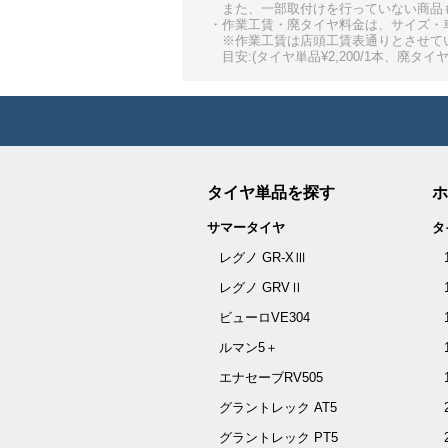
また、一部取付けを行っていない商品
・作業工賃・廃タイヤ料金は、サイズ・
※作業工賃は店頭工賃表通りとさせて
目安:(タイヤ単品¥2,200/1本、廃タイヤ¥
タイヤ単品を探す
ホ
サマータイヤ
タ
レグノ GR-XⅢ
レグノ GRVⅡ
ビューロVE304
ルマン5＋
エナセーブRV505
グラントレック AT5
グラントレック PT5