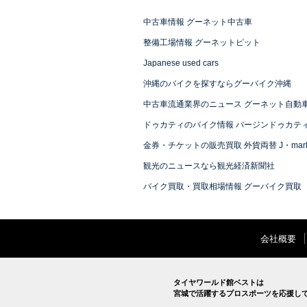
中古車情報 グーネット中古車
整備工場情報 グーネットピット
Japanese used cars
沖縄のバイクを探すならグーバイク沖縄
中古車流通業界のニュース グーネット自動
ドゥカティのバイク情報 バージンドゥカテ
金券・チケットの販売買取 外貨両替 J・mark
観光のニュースなら観光経済新聞社
バイク買取・買取相場情報 グーバイク買取
会社概要
タイヤワールド館ベストは
宮城で活躍するプロスポーツを応援し