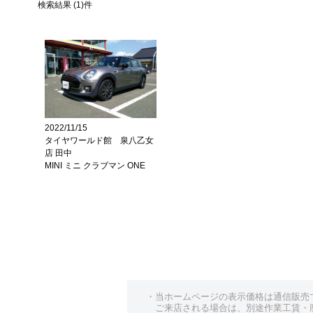
検索結果 (1)件
2022/11/15
タイヤワールド館 泉八乙女
店 田中
MINI ミニ クラブマン ONE
・当ホームページの表示価格は通信販売
ご来店される場合は、別途作業工賃・