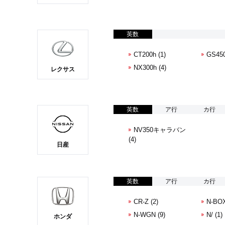
英数
CT200h (1)
GS450
NX300h (4)
レクサス
英数
ア行
カ行
NV350キャラバン
(4)
日産
英数
ア行
カ行
CR-Z (2)
N-BOX
N-WGN (9)
N/ (1)
ホンダ