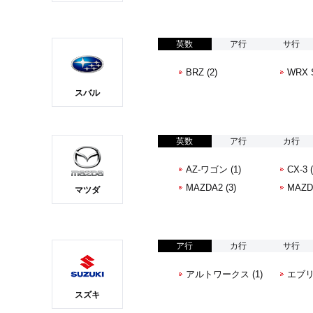
英数
ア行
サ行
BRZ (2)
WRX S
スバル
英数
ア行
カ行
AZ-ワゴン (1)
CX-3 (
MAZDA2 (3)
MAZDA
マツダ
ア行
カ行
サ行
アルトワークス (1)
エブリィ
スズキ