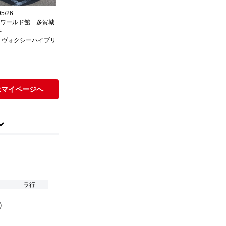
05/26
2025/05/26
2025/05/26
ヤワールド館 多賀城
タイヤワールド館 多賀城
タイヤワールド館 泉八乙
井
店 森山
女店 白鳥
 ヴォクシーハイブリ
マツダ CX-5
トヨタ ヴォクシーハイブリ
ッド
はマイページへ
ラ行
)