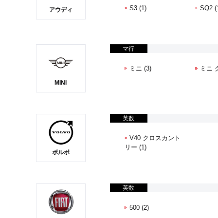
S3 (1)
SQ2 (
アウディ
マ行
ミニ (3)
ミニ 
MINI
英数
V40 クロスカント
リー (1)
ボルボ
英数
500 (2)