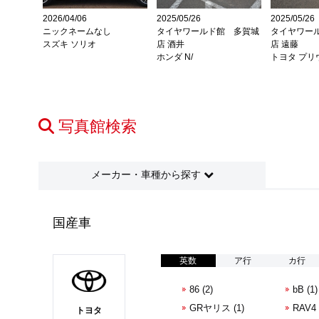
2026/04/06
2025/05/26
2025/05/26
 泉八乙
ニックネームなし
タイヤワールド館 多賀城
タイヤワー
スズキ ソリオ
店 酒井
店 遠藤
クロス
ホンダ N/
トヨタ プリ
写真館検索
メーカー・車種
から探す
国産車
英数
ア行
カ行
86 (2)
bB (1)
GRヤリス (1)
RAV4 
トヨタ