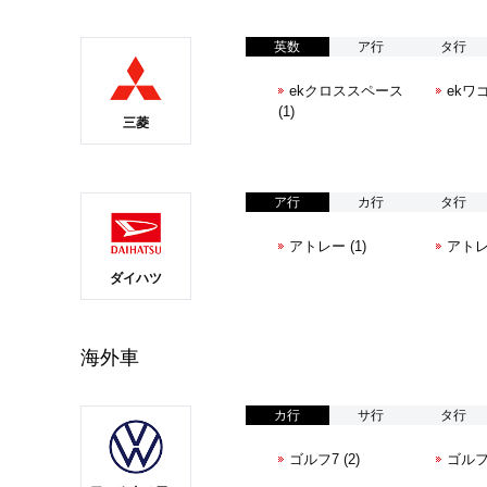
英数
ア行
タ行
ekクロススペース
ekワゴ
(1)
三菱
ア行
カ行
タ行
アトレー (1)
アトレ
ダイハツ
海外車
カ行
サ行
タ行
ゴルフ7 (2)
ゴルフⅦ