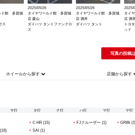
2025/05/26
2025/05/26
2025/
ルド館 多賀城
タイヤワールド館 多賀城
タイヤワールド館 多賀城
タイ
店 森山
店 酒井
店 酒
ウス
ダイハツ タントファンクロ
ダイハツ タント
トヨタ
ス
ッド
写真の投稿
ホイール
から探す
店舗
から探す
サ行
タ行
ナ行
ハ行
マ行
ヤ行
C-HR (15)
FJクルーザー (1)
GR86 (3
(18)
SAI (1)